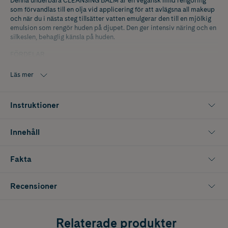
Denna underbara CLEANSING BALM är en vegansk mild rengöring
som förvandlas till en olja vid applicering för att avlägsna all makeup
och när du i nästa steg tillsätter vatten emulgerar den till en mjölkig
emulsion som rengör huden på djupet. Den ger intensiv näring och en
silkeslen, behaglig känsla på huden.
FÖRDELAR
En förvandlande konsistens av balm-in-oil-in-milk som tar bort
Läs mer
makeup (även vattenfast)
Djuprengörande
Instruktioner
Avlägsnar föroreningspartiklar
Innehåll
Ger huden komfort och verkar mjukgörande
Balanserar naturligt hudens talgproduktion
Fakta
Skyddar den hydrolipidiska hinnan på huden
När balmen appliceras förvandlas den till olja och sedan till mjölk när
Recensioner
den blandas med vatten. Eftersom Cleansing Balm innehåller en hög
koncentration av aktiva ingredienser kommer du att uppleva en
subtil blandad och allergenfri doft med noter av jasmin,
Relaterade produkter
mandelblommor, hagtorn, iris, ros, persika, sandelträ, bärnsten och