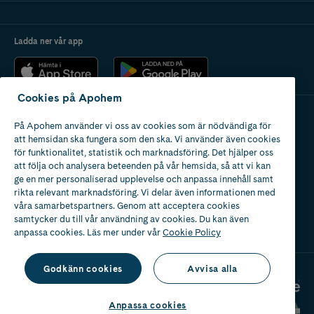
Ladda ner vår app
Cookies på Apohem
På Apohem använder vi oss av cookies som är nödvändiga för
Apotek med tillstånd
att hemsidan ska fungera som den ska. Vi använder även cookies
av Läkemedelsverket
för funktionalitet, statistik och marknadsföring. Det hjälper oss
att följa och analysera beteenden på vår hemsida, så att vi kan
ge en mer personaliserad upplevelse och anpassa innehåll samt
rikta relevant marknadsföring. Vi delar även informationen med
våra samarbetspartners. Genom att acceptera cookies
samtycker du till vår användning av cookies. Du kan även
2024
anpassa cookies. Läs mer under vår
Cookie Policy
Godkänn cookies
Avvisa alla
Anpassa cookies