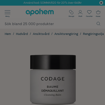
Använd kod: SOMMAR20 för 20% över 649kr
Årets Butik 2025 inom Skönhet
✓ Fri frakt
Meny
Recept
Profil
Favoriter
Kassa
✓ Rådgivning från farmaceuter & hudterapeuter
✓ Poäng på alla köp*
Hem
Hudvård
Ansiktsvård
Ansiktsrengöring
Rengöringsolja