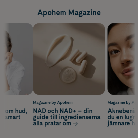
Apohem Magazine
m
Magazine by Apohem
Magazine by A
d om hud,
NAD och NAD+ – din
Aknebenäge
ch smart
guide till ingredienserna
du en lugn
alla pratar om
jämnare h