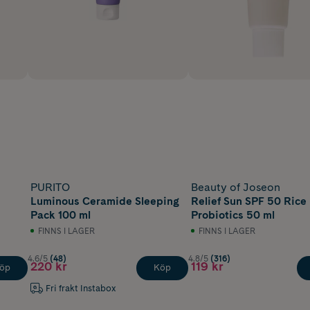
PURITO
Beauty of Joseon
Luminous Ceramide Sleeping
Relief Sun SPF 50 Rice
Pack 100 ml
Probiotics 50 ml
FINNS I LAGER
FINNS I LAGER
4.6/5
(48)
4.8/5
(316)
220 kr
119 kr
öp
Köp
Fri frakt Instabox