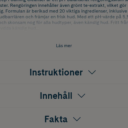
ter. Rengöringen innehåller även grönt te-extrakt, vilket gör
g. Formulan är berikad med 20 viktiga ingredienser, inklusive 
hudbarriären och främjar en frisk hud. Med ett pH-värde på 5
och skonsam nog för alla hudtyper, även känslig hud. Fritt fr
kydda känslig hud.
Läs mer
Instruktioner
Innehåll
Fakta