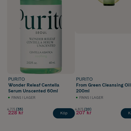
PURITO
PURITO
Wonder Releaf Centella
From Green Cleansing Oil
Serum Unscented 60ml
200ml
FINNS I LAGER
FINNS I LAGER
4.7/5
(35)
4.8/5
(20)
228 kr
207 kr
Köp
K