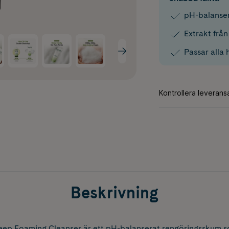
pH-balanser
Extrakt från
Passar alla
Beskrivning
p Foaming Cleanser är ett pH-balanserat rengöringsskum so