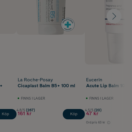
La Roche-Posay
Eucerin
 +
Cicaplast Balm B5+ 100 ml
Acute Lip Balm 10 ml
FINNS I LAGER
FINNS I LAGER
4.8/5
(267)
4.5/5
(20)
161 kr
47 kr
Köp
Köp
Ord.pris
63 kr
Lägst