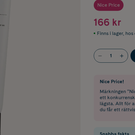
Nice Price
166 kr
Finns i lager
,
hos 
Nice Price!
Märkningen “Nic
ett konkurrensk
lägsta. Allt för
du får ett rättvi
Snabba fakta