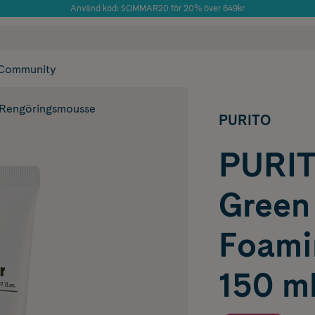
Använd kod: SOMMAR20 för 20% över 649kr
 frakt
✓ Rådgivning från farmaceuter & hudterapeuter
Årets Butik 2025 inom Skönhet
✓ Poäng på alla
Community
Rengöringsmousse
PURITO
PURIT
Green
Foami
150 m