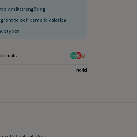
ad ansiktsrengöring
 grönt te och centella asiatica
 hudtyper
m effektivt avlägsnar