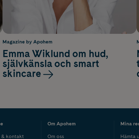
Magazine by Apohem
Emma Wiklund om hud,
självkänsla och smart
skincare
ce
Om Apohem
Mina re
 & kontakt
Om oss
Hämta u