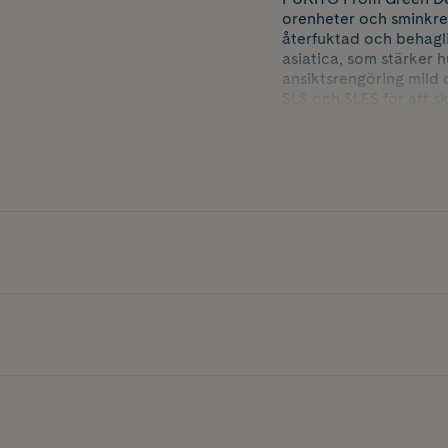
orenheter och sminkres
återfuktad och behagli
asiatica, som stärker 
ansiktsrengöring mild 
SLS och SLES för att s