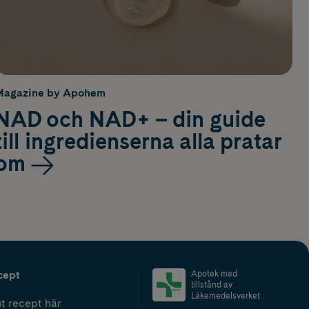
Magazine by Apohem
NAD och NAD+ – din guide
till ingredienserna alla pratar
om
cept
Apotek med
tillstånd av
Läkemedelsverket
t recept här