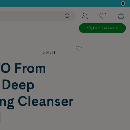
 köp*
Hämta ut recept
5.0/5
(1)
O From
 Deep
ng Cleanser
l