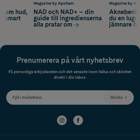
m
Magazine by Apohem
Magazine by A
d om hud,
NAD och NAD+ – din
Aknebenäge
ch smart
guide till ingredienserna
du en lugn
alla pratar om
jämnare h
Prenumerera på vårt nyhetsbrev
Få personliga erbjudanden och det senaste inom hälsa och skönhet
direkt i din inbox.
Fyll i mailadress
Skicka