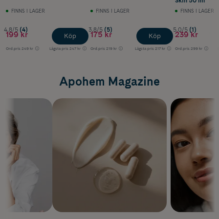
Skin 50 ml
FINNS I LAGER
FINNS I LAGER
FINNS I LAGER
4.8/5
(4)
3.8/5
(5)
5.0/5
(1)
199 kr
175 kr
239 kr
Köp
Köp
Ord.pris
249 kr
Lägsta pris
247 kr
Ord.pris
219 kr
Lägsta pris
217 kr
Ord.pris
299 kr
Apohem Magazine