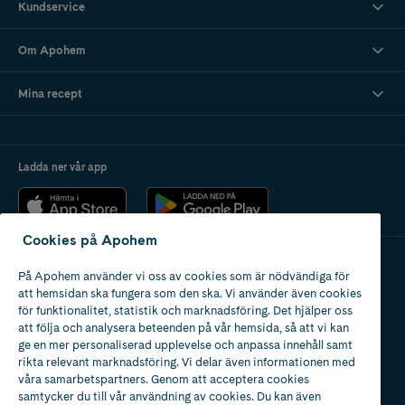
Kundservice
Om Apohem
Mina recept
Ladda ner vår app
Cookies på Apohem
På Apohem använder vi oss av cookies som är nödvändiga för
Apotek med tillstånd
att hemsidan ska fungera som den ska. Vi använder även cookies
av Läkemedelsverket
för funktionalitet, statistik och marknadsföring. Det hjälper oss
att följa och analysera beteenden på vår hemsida, så att vi kan
ge en mer personaliserad upplevelse och anpassa innehåll samt
rikta relevant marknadsföring. Vi delar även informationen med
våra samarbetspartners. Genom att acceptera cookies
samtycker du till vår användning av cookies. Du kan även
2024