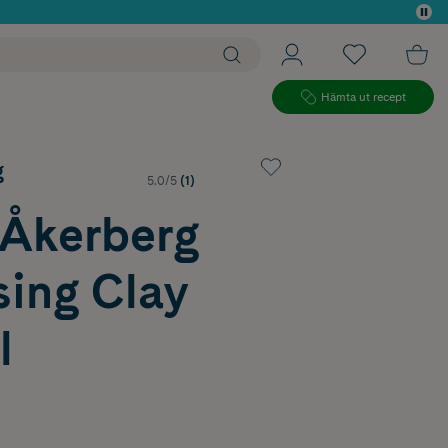
 köp*
Hämta ut recept
g
5.0/5
(1)
 Åkerberg
sing Clay
l