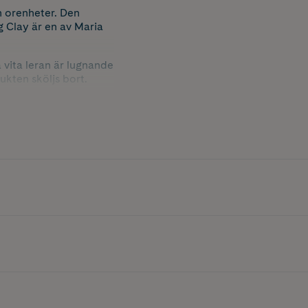
 orenheter. Den
g Clay är en av Maria
a vita leran är lugnande
ukten sköljs bort.
gsegenskaper.
nnu mer fett, vilket