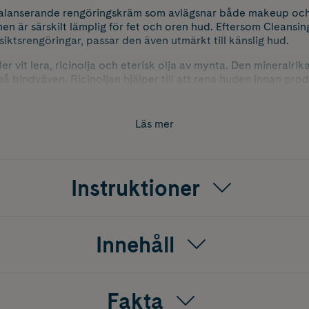
balanserande rengöringskräm som avlägsnar både makeup och
en är särskilt lämplig för fet och oren hud. Eftersom Cleansin
iktsrengöringar, passar den även utmärkt till känslig hud.
er vit lera, ricinolja och eterisk olja av mynta. Den mineralrik
å bindväven. Ricinoljan hjälper till att rena huden innan prod
a som huden har svårt att ta upp, vilket ger effektiva rengörin
et hud att inte torka ut, eftersom den då kan börja producera ä
Läs mer
rligt självkonserverande.
Instruktioner
Innehåll
Fakta