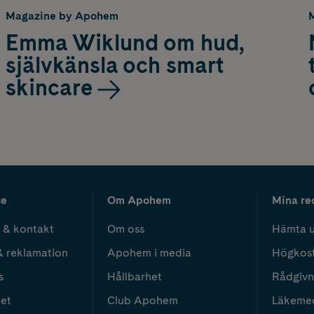
Magazine by Apohem
Emma Wiklund om hud,
självkänsla och smart
skincare
ce
Om Apohem
Mina re
 & kontakt
Om oss
Hämta u
& reklamation
Apohem i media
Högkos
s
Hållbarhet
Rådgivn
het
Club Apohem
Läkeme