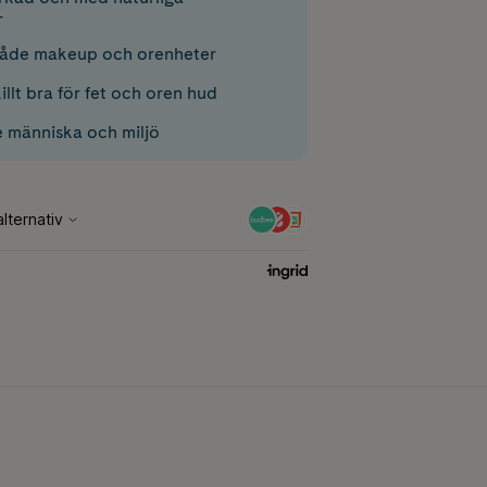
r
både makeup och orenheter
illt bra för fet och oren hud
 människa och miljö