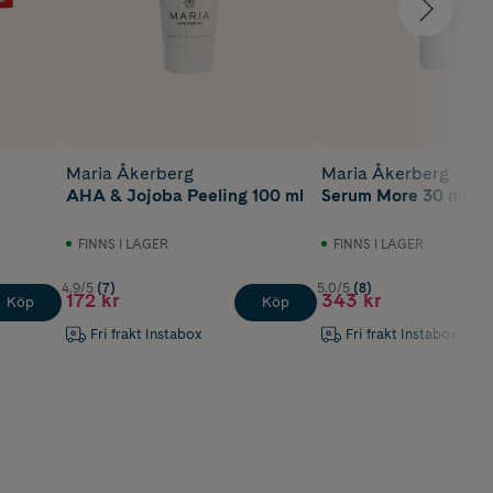
Maria Åkerberg
Maria Åkerberg
AHA & Jojoba Peeling 100 ml
Serum More 30 ml
FINNS I LAGER
FINNS I LAGER
4.9/5
(7)
5.0/5
(8)
172 kr
343 kr
Köp
Köp
Fri frakt Instabox
Fri frakt Instabox