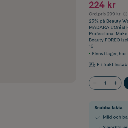
224 kr
Ord.pris
299 kr
25% på Beauty We
MÁDARA L'Oréal Pa
Professional Makeu
Beauty FOREO Izel
16
Finns i lager
,
hos 
Fri frakt Insta
Snabba fakta
Mild och ba
Svensktillv