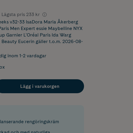
Lägsta pris
233 kr
eks v32-33 IsaDora Maria Åkerberg
ris Men Expert essie Maybelline NYX
p Garnier L'Oréal Paris Ida Warg
 Beauty Eucerin
gäller t.o.m. 2026-08-
dig inom 1-2 vardagar
box
Lägg i varukorgen
lanserande rengöringskräm
erkad och med naturliga