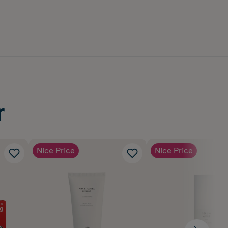
r
Nice Price
Nice Price