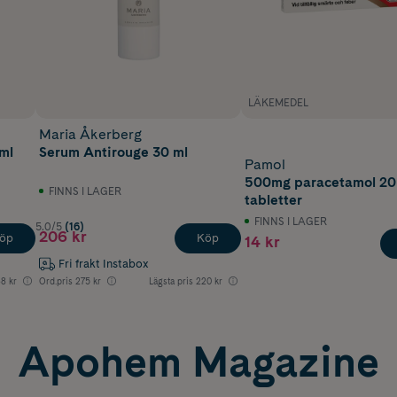
LÄKEMEDEL
Maria Åkerberg
ml
Serum Antirouge 30 ml
Pamol
500mg paracetamol 20
FINNS I LAGER
tabletter
FINNS I LAGER
5.0/5
(16)
206 kr
öp
Köp
14 kr
Fri frakt Instabox
8 kr
Ord.pris
275 kr
Lägsta pris
220 kr
Apohem Magazine