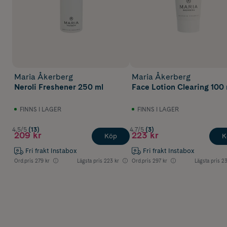
Maria Åkerberg
Maria Åkerberg
Neroli Freshener 250 ml
Face Lotion Clearing 100 
FINNS I LAGER
FINNS I LAGER
4.5/5
(13)
4.7/5
(3)
209 kr
223 kr
Köp
K
Fri frakt Instabox
Fri frakt Instabox
Ord.pris
279 kr
Lägsta pris
223 kr
Ord.pris
297 kr
Lägsta pris
23