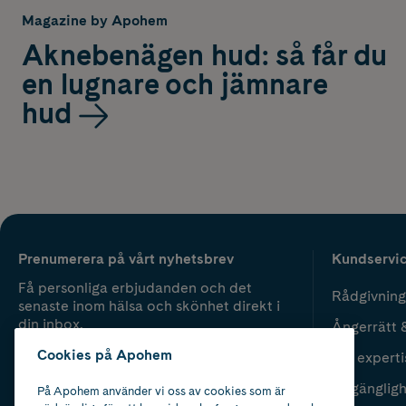
Magazine by Apohem
Aknebenägen hud: så får du
en lugnare och jämnare
hud
Prenumerera på vårt nyhetsbrev
Kundservi
Få personliga erbjudanden och det
Rådgivning
senaste inom hälsa och skönhet direkt i
din inbox.
Ångerrätt 
Cookies på Apohem
Vår experti
Fyll i mailadress
Skicka
Tillgänglig
På Apohem använder vi oss av cookies som är