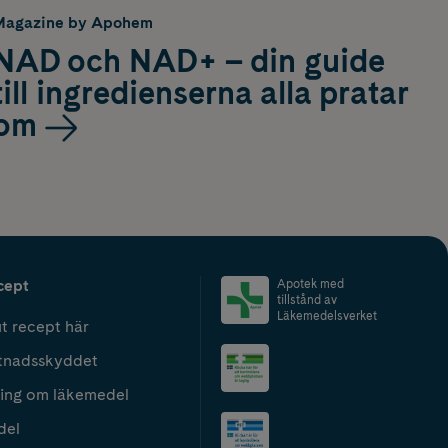
Magazine by Apohem
NAD och NAD+ – din guide
till ingredienserna alla pratar
om
cept
Apotek med
tillstånd av
Läkemedelsverket
t recept här
tnadsskyddet
ing om läkemedel
del