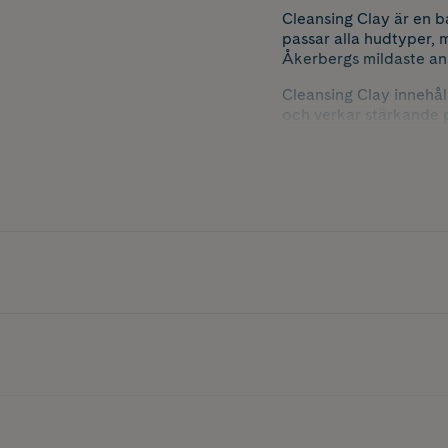
Cleansing Clay är en 
passar alla hudtyper, m
Åkerbergs mildaste ans
Cleansing Clay innehåll
och verkar stärkande p
Ricinolja är en fet olj
Det är viktigt för en f
skapar en ond cirkel.
Cleansing Clay är natu