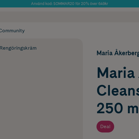
Använd kod: SOMMAR20 för 20% över 649kr
 frakt
✓ Rådgivning från farmaceuter & hudterapeuter
Årets Butik 2025 inom Skönhet
✓ Poäng på alla
Community
Rengöringskräm
Maria Åkerber
Maria
Clean
250 m
Deal