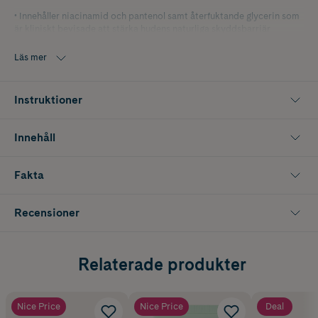
• Innehåller niacinamid och pantenol samt återfuktande glycerin som
är kliniskt bevisade att stärka hudens naturliga skyddsbarriär
• Studier visar att 94% av användarna upplever att huden omedelbart
Läs mer
känns mjukare och mindre sträv
• #1 rekommenderade varumärket för känslig hud av läkare i USA
Instruktioner
Skyddar mot 5 tecken på känslig hud; torrhet, irritation, strävhet,
stramhet och försvagad hudbarriär.
Innehåll
Fakta
Recensioner
Relaterade produkter
Nice Price
Nice Price
Deal