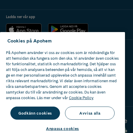
Ladda ner vår app
Cookies på Apohem
På Apohem använder vi oss av cookies som är nödvändiga för
Apotek med tillstånd
att hemsidan ska fungera som den ska. Vi använder även cookies
av Läkemedelsverket
för funktionalitet, statistik och marknadsföring. Det hjälper oss
att följa och analysera beteenden på vår hemsida, så att vi kan
ge en mer personaliserad upplevelse och anpassa innehåll samt
rikta relevant marknadsföring. Vi delar även informationen med
våra samarbetspartners. Genom att acceptera cookies
samtycker du till vår användning av cookies. Du kan även
2024
anpassa cookies. Läs mer under vår
Cookie Policy
Godkänn cookies
Avvisa alla
Anpassa cookies