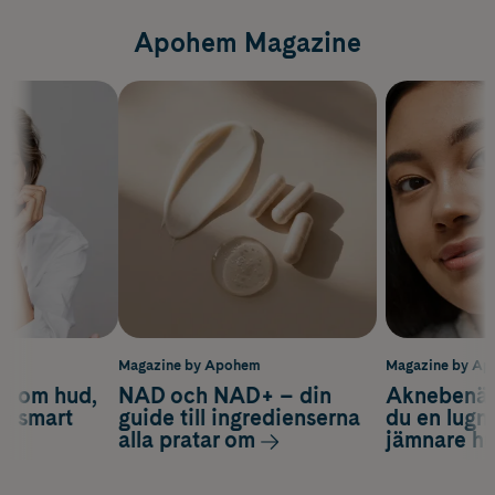
Apohem Magazine
m
Magazine by Apohem
Magazine by A
d om hud,
NAD och NAD+ – din
Aknebenäge
ch smart
guide till ingredienserna
du en lugn
alla pratar om
jämnare h