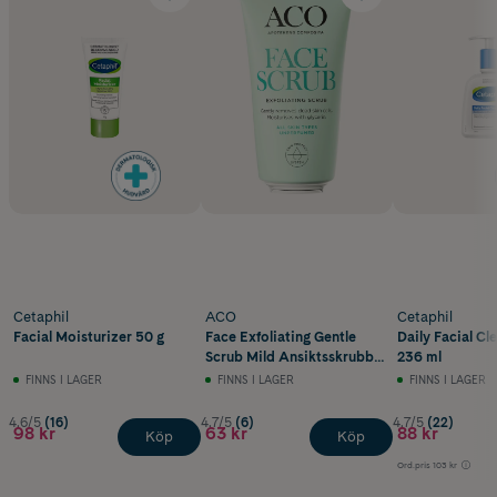
Cetaphil
ACO
Cetaphil
Facial Moisturizer 50 g
Face Exfoliating Gentle
Daily Facial Cl
Scrub Mild Ansiktsskrubb
236 ml
50 ml
FINNS I LAGER
FINNS I LAGER
FINNS I LAGER
4.6/5
(16)
4.7/5
(6)
4.7/5
(22)
98 kr
63 kr
88 kr
Köp
Köp
Ord.pris
103 kr