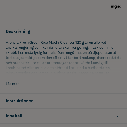
Beskrivning
Arencia Fresh Green Rice Mochi Cleanser 120 g är en allt-i-ett
ansiktsrengöring som kombinerar skumrengöring, mask och mild
skrubb i en enda lyxig formula. Den rengör huden på djupet utan att
torka ut, samtidigt som den effektivt tar bort makeup, överskottsfett
och orenheter. Formulan är framtagen för att vårda känslig till
kombinerad eller fet hud och bidrar till att stärka hudbarriären,
minska torrhet och jämna ut hudens struktur. Med 34 naturliga
växtextrakt, bland annat grönt te-extrakt, rispulver och nötextrakt,
lämnas huden mjuk, klar och fräsch med en naturlig lyster.
Läs mer
Innehåller 120 g
Instruktioner
Innehåll