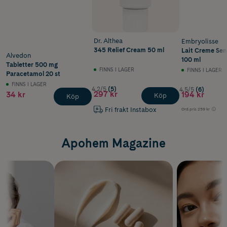
Dr. Althea
Embryolisse
345 Relief Cream 50 ml
Lait Creme Sens
Alvedon
100 ml
Tabletter 500 mg
FINNS I LAGER
FINNS I LAGER
Paracetamol 20 st
FINNS I LAGER
4.2/5
(5)
4.5/5
(6)
297 kr
34 kr
194 kr
Köp
Köp
Fri frakt Instabox
Ord.pris
259 kr
Apohem Magazine