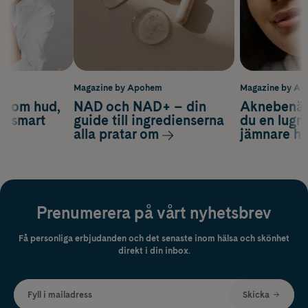
m
Magazine by Apohem
Magazine by A
d om hud,
NAD och NAD+ – din
Aknebenäge
ch smart
guide till ingredienserna
du en lugn
alla pratar om
jämnare h
Prenumerera på vårt nyhetsbrev
Få personliga erbjudanden och det senaste inom hälsa och skönhet
direkt i din inbox.
Fyll i mailadress
Skicka