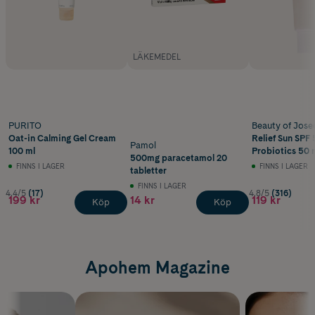
LÄKEMEDEL
PURITO
Beauty of Jose
Oat-in Calming Gel Cream
Relief Sun SPF 
Pamol
100 ml
Probiotics 50 
500mg paracetamol 20
FINNS I LAGER
FINNS I LAGER
tabletter
FINNS I LAGER
4.4/5
(17)
4.8/5
(316)
199 kr
14 kr
119 kr
Köp
Köp
Apohem Magazine