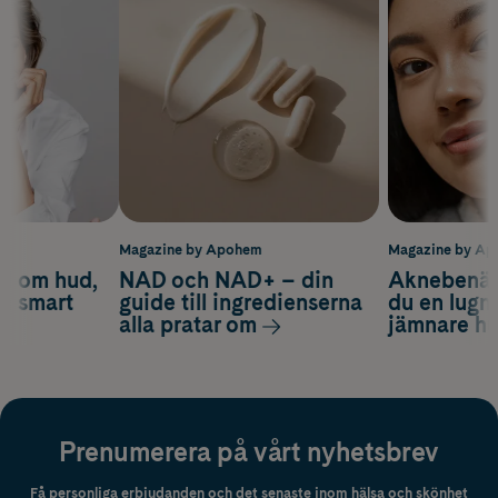
m
Magazine by Apohem
Magazine by A
d om hud,
NAD och NAD+ – din
Aknebenäge
ch smart
guide till ingredienserna
du en lugn
alla pratar om
jämnare h
Prenumerera på vårt nyhetsbrev
Få personliga erbjudanden och det senaste inom hälsa och skönhet