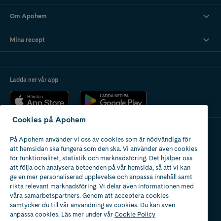
Om Apohem
Mina recept
Ladda ner vår app
Cookies på Apohem
På Apohem använder vi oss av cookies som är nödvändiga för
Apotek med tillstånd
att hemsidan ska fungera som den ska. Vi använder även cookies
av Läkemedelsverket
för funktionalitet, statistik och marknadsföring. Det hjälper oss
att följa och analysera beteenden på vår hemsida, så att vi kan
ge en mer personaliserad upplevelse och anpassa innehåll samt
rikta relevant marknadsföring. Vi delar även informationen med
våra samarbetspartners. Genom att acceptera cookies
samtycker du till vår användning av cookies. Du kan även
2024
anpassa cookies. Läs mer under vår
Cookie Policy