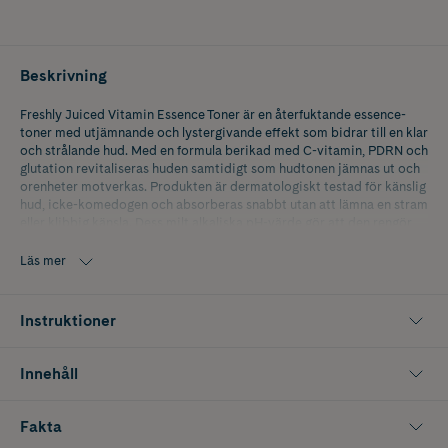
Beskrivning
Freshly Juiced Vitamin Essence Toner är en återfuktande essence-
toner med utjämnande och lystergivande effekt som bidrar till en klar
och strålande hud. Med en formula berikad med C-vitamin, PDRN och
glutation revitaliseras huden samtidigt som hudtonen jämnas ut och
orenheter motverkas. Produkten är dermatologiskt testad för känslig
hud, icke-komedogen och absorberas snabbt utan att lämna en stram
eller klibbig känsla. Dess milt alkaliska pH-värde gör att den rengör
huden effektivt utan att orsaka irritation.
Läs mer
Denna toner erbjuder en kliniskt dokumenterad 4-i-1-effekt som
synbart förfinar porerna redan efter första användningen, genom att
minska deras yta, djup och volym, vilket ger en jämnare hudstruktur.
Instruktioner
Den ger dessutom en bevisad djuprengöring genom att effektivt
avlägsna pormaskar, överflödigt talg, döda hudceller, ultrafina
partiklar och makeuprester. Regelbunden användning hjälper till att
Innehåll
förebygga tilltäppta porer och minskar risken för milier.
Med ett lystergivande trippelkomplex bestående av C-vitamin,
Fakta
glutation och niacinamid får huden en friskare glöd och en jämnare