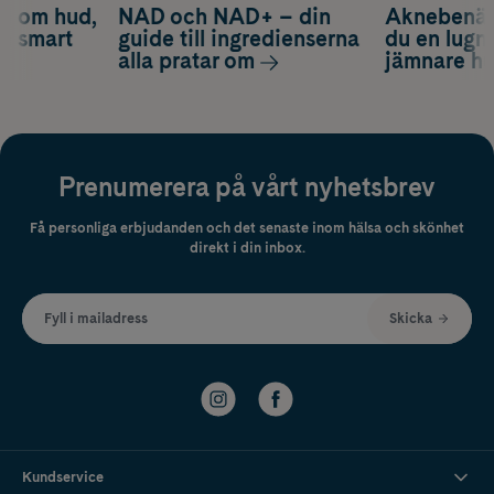
d om hud,
NAD och NAD+ – din
Aknebenäge
ch smart
guide till ingredienserna
du en lugn
alla pratar om
jämnare h
Prenumerera på vårt nyhetsbrev
Få personliga erbjudanden och det senaste inom hälsa och skönhet
direkt i din inbox.
Fyll i mailadress
Skicka
Kundservice