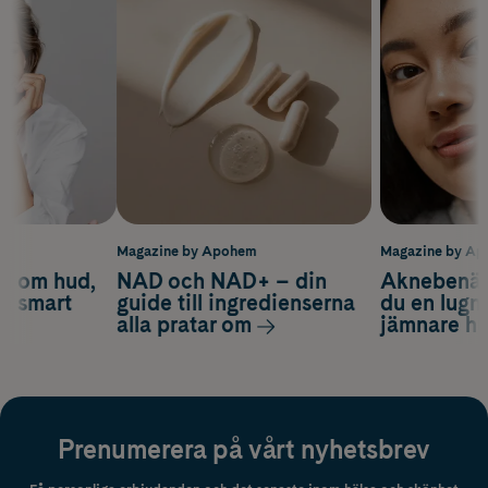
m
Magazine by Apohem
Magazine by A
d om hud,
NAD och NAD+ – din
Aknebenäge
ch smart
guide till ingredienserna
du en lugn
alla pratar om
jämnare h
Prenumerera på vårt nyhetsbrev