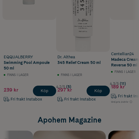
Centellian24
EQQUALBERRY
Dr. Althea
Madeca Cream
Swimming Pool Ampoule
345 Relief Cream 50 ml
Reverse 50 ml
50 ml
FINNS I LAGER
FINNS I LAGER
FINNS I LAGER
4.3/5
(11)
189 kr
4.2/5
(5)
239 kr
297 kr
Köp
Köp
Fri frakt In
Fri frakt Instabox
Fri frakt Instabox
Ord.pris
249 kr
Apohem Magazine