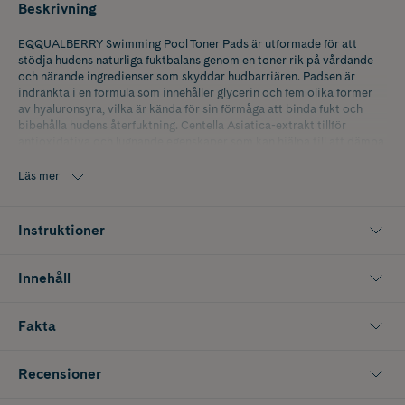
Beskrivning
EQQUALBERRY Swimming Pool Toner Pads är utformade för att
stödja hudens naturliga fuktbalans genom en toner rik på vårdande
och närande ingredienser som skyddar hudbarriären. Padsen är
indränkta i en formula som innehåller glycerin och fem olika former
av hyaluronsyra, vilka är kända för sin förmåga att binda fukt och
bibehålla hudens återfuktning. Centella Asiatica-extrakt tillför
antioxidativa och lugnande egenskaper som kan hjälpa till att dämpa
irritation och stärka hudens naturliga försvar. Varje pad är noggrant
sammansatt med en balanserad blandning av ingredienser som i
Läs mer
samverkan kan främja hudens hälsa och återställa dess balans. Vid
regelbunden användning kan Swimming Pool Toner Pads ge en
återfuktad, mjuk och smidig hud med en naturlig lyster. Padsen kan
Instruktioner
även användas som en ansiktsmask.
K-Beauty är koreansk hudvård med naturliga och innovativa
Innehåll
ingredienser som ger snabba resultat.
Antal: 70 st
Fakta
Recensioner