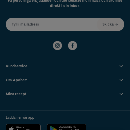
Få personliga erbjudanden och det senaste inom hälsa och skönhet
direkt i din inbox.
Fyll i mailadress
Skicka
Kundservice
Om Apohem
Mina recept
Ladda ner vår app