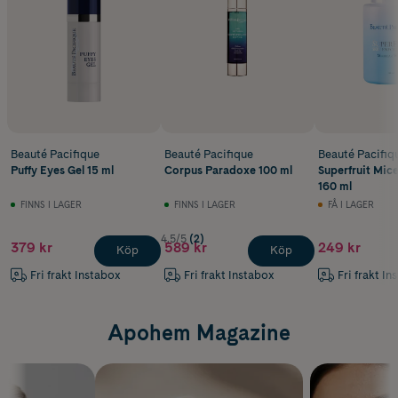
Beauté Pacifique
Beauté Pacifique
Beauté Pacifiq
Puffy Eyes Gel 15 ml
Corpus Paradoxe 100 ml
Superfruit Mice
160 ml
FINNS I LAGER
FINNS I LAGER
FÅ I LAGER
4.5/5
(2)
379 kr
589 kr
249 kr
Köp
Köp
Fri frakt Instabox
Fri frakt Instabox
Fri frakt In
Apohem Magazine