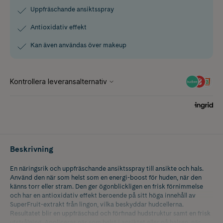
Uppfräschande ansiktsspray
Antioxidativ effekt
Kan även användas över makeup
Beskrivning
En näringsrik och uppfräschande ansiktsspray till ansikte och hals.
Använd den när som helst som en energi-boost för huden, när den
känns torr eller stram. Den ger ögonblickligen en frisk förnimmelse
och har en antioxidativ effekt beroende på sitt höga innehåll av
SuperFruit-extrakt från lingon, vilka beskyddar hudcellerna.
Resultatet blir en uppfräschad och förfinad hudstruktur samt en frisk
utstrålning. Appliceras när som helst i ansiktet eller på halsen, när