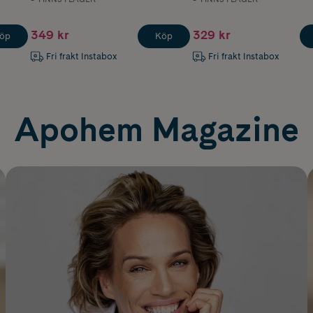
349 kr
329 kr
öp
Köp
Fri frakt Instabox
Fri frakt Instabox
Apohem Magazine