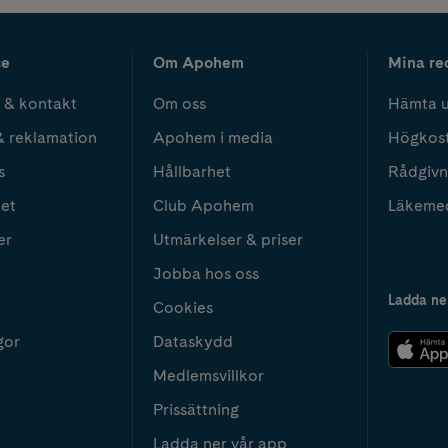
ce
Om Apohem
Mina re
 & kontakt
Om oss
Hämta u
& reklamation
Apohem i media
Högkos
s
Hållbarhet
Rådgivn
het
Club Apohem
Läkeme
er
Utmärkelser & priser
Jobba hos oss
Ladda ne
Cookies
gor
Dataskydd
Medlemsvillkor
Prissättning
Ladda ner vår app