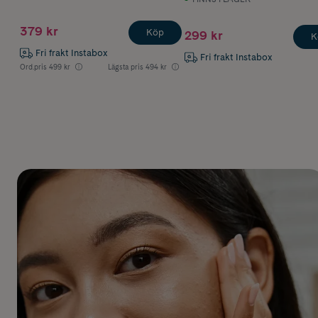
379 kr
Köp
299 kr
K
Fri frakt Instabox
Fri frakt Instabox
Ord.pris
499 kr
Lägsta pris
494 kr