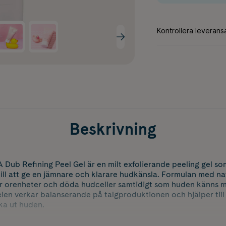
Beskrivning
ub Refining Peel Gel är en milt exfolierande peeling gel s
ill att ge en jämnare och klarare hudkänsla. Formulan med na
ar orenheter och döda hudceller samtidigt som huden känns mj
len verkar balanserande på talgproduktionen och hjälper till
rka ut huden.
rar till en slätare hud med hjälp av antioxidativa egenskape