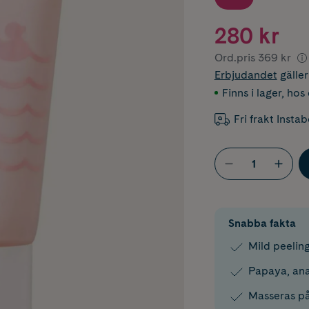
280 kr
Ord.pris
369 kr
Erbjudandet
gälle
Finns i lager
,
hos 
Fri frakt Insta
Snabba fakta
Mild peeling
Papaya, ana
Masseras på 