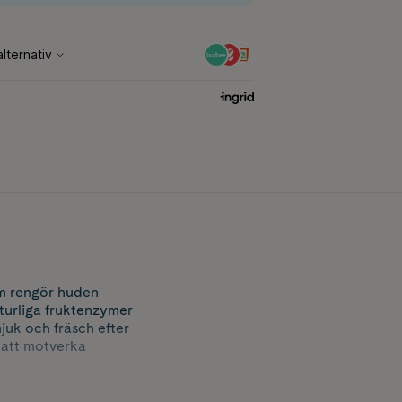
om rengör huden
turliga fruktenzymer
uk och fräsch efter
 att motverka
r, medan bromelain från