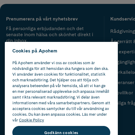
Prenumerera på vårt nyhetsbrev
Kundservi
Få personliga erbjudanden och det
Rådgivning
senaste inom hälsa och skönhet direkt i
din inbox.
Ångerrätt 
Cookies på Apohem
Vår experti
Fyll i mailadress
Skicka
Tillgänglig
På Apohem använder vi oss av cookies som är
nödvändiga för att hemsidan ska fungera som den ska.
Återkallels
Vi använder även cookies för funktionalitet, statistik
och marknadsföring. Det hjälper oss att följa och
Leveranser
analysera beteenden på vår hemsida, så att vi kan ge
en mer personaliserad upplevelse och anpassa innehåll
Köpvillkor
samt rikta relevant marknadsföring. Vi delar även
Vanliga frå
informationen med våra samarbetspartners. Genom att
acceptera cookies samtycker du till vår användning av
cookies. Du kan även anpassa cookies. Läs mer under
vår
Cookie Policy
Godkänn cookies