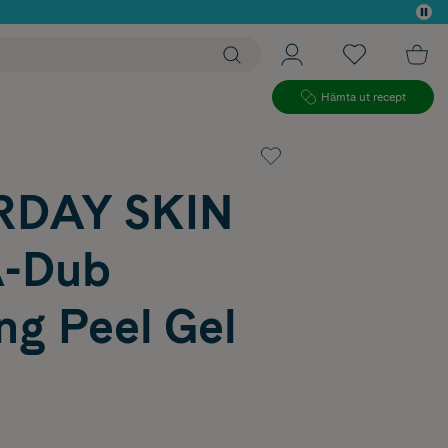
 köp*
Hämta ut recept
RDAY SKIN
-Dub
ng Peel Gel