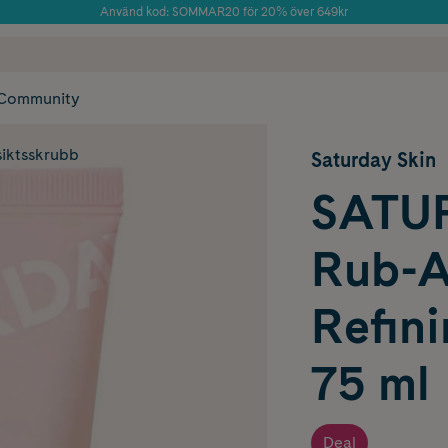
Använd kod: SOMMAR20 för 20% över 649kr
Årets Butik 2025 inom Skönhet
 frakt
✓ Rådgivning från farmaceuter & hudterapeuter
✓ Poäng på alla
Community
siktsskrubb
Saturday Skin
SATU
Rub-A
Refini
75 ml
Deal