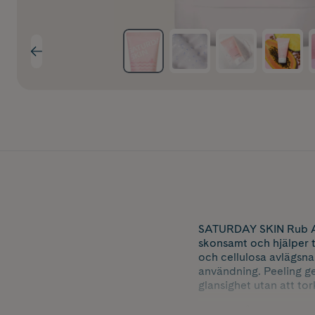
SATURDAY SKIN Rub A D
skonsamt och hjälper t
och cellulosa avlägsn
användning. Peeling ge
glansighet utan att to
Papain från papaya bid