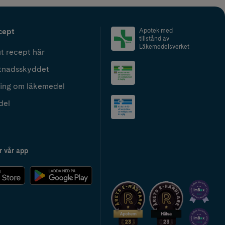
cept
Apotek med
tillstånd av
Läkemedelsverket
t recept här
tnadsskyddet
ing om läkemedel
del
r vår app
2024