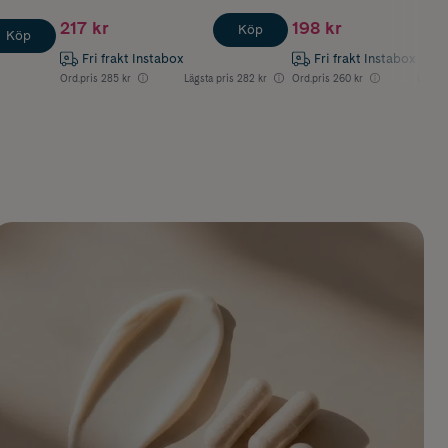
217 kr
198 kr
Köp
Köp
Fri frakt Instabox
Fri frakt Instabox
Ord.pris
285 kr
Lägsta pris
282 kr
Ord.pris
260 kr
Lägsta