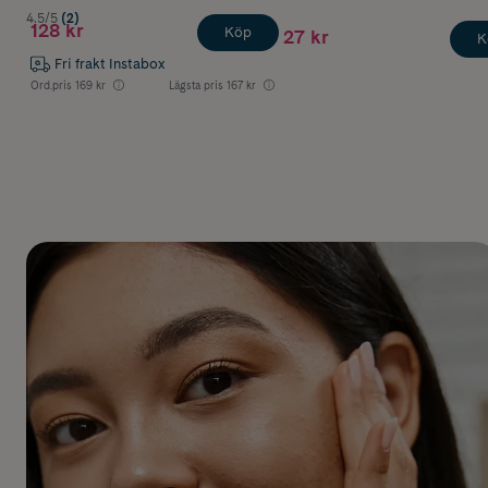
4.5/5
(2)
128 kr
Köp
27 kr
K
Fri frakt Instabox
Ord.pris
169 kr
Lägsta pris
167 kr