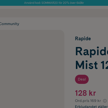
Använd kod: SOMMAR20 för 20% över 649kr
Årets Butik 2025 inom Skönhet
 frakt
✓ Rådgivning från farmaceuter & hudterapeuter
✓ Poäng på alla
Community
Rapide
Rapid
Mist 1
Deal
128 kr
Ord.pris
169 kr
Erbjudandet
gälle