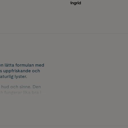
en lätta formulan med
ns uppfriskande och
urlig lyster.
 hud och sinne. Den
 fungerar lika bra i
uktande ansiktsspray