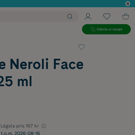
 köp*
Hämta ut recept
e Neroli Face
25 ml
Lägsta pris
167 kr
r t.o.m. 2026-08-16