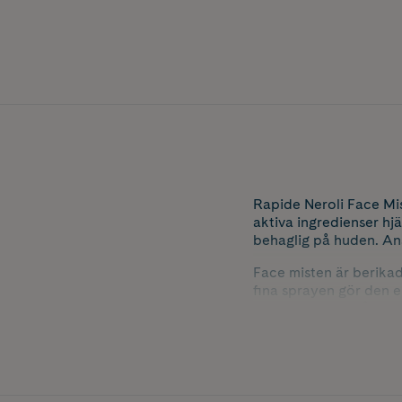
Rapide Neroli Face Mis
aktiva ingredienser hj
behaglig på huden. Ans
Face misten är berika
fina sprayen gör den e
din dagliga hudvårdsr
Rapide Neroli Face Mis
under dagen när huden
Innehåller 125 ml