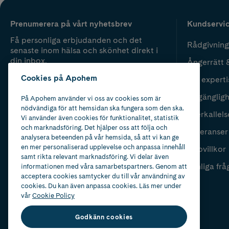
Prenumerera på vårt nyhetsbrev
Kundservi
Få personliga erbjudanden och det
Rådgivning
senaste inom hälsa och skönhet direkt i
din inbox.
Ångerrätt 
Cookies på Apohem
Vår experti
Fyll i mailadress
Skicka
Tillgänglig
På Apohem använder vi oss av cookies som är
nödvändiga för att hemsidan ska fungera som den ska.
Återkallels
Vi använder även cookies för funktionalitet, statistik
och marknadsföring. Det hjälper oss att följa och
Leveranser
analysera beteenden på vår hemsida, så att vi kan ge
en mer personaliserad upplevelse och anpassa innehåll
Köpvillkor
samt rikta relevant marknadsföring. Vi delar även
Vanliga frå
informationen med våra samarbetspartners. Genom att
acceptera cookies samtycker du till vår användning av
cookies. Du kan även anpassa cookies. Läs mer under
vår
Cookie Policy
Godkänn cookies