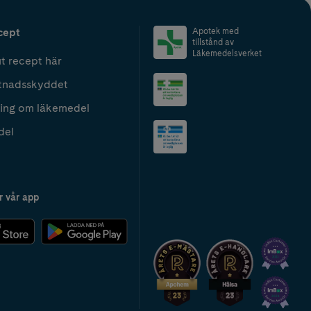
cept
Apotek med
tillstånd av
Läkemedelsverket
t recept här
tnadsskyddet
ing om läkemedel
del
r vår app
2024