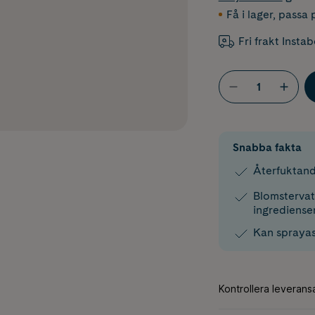
Få i lager
,
passa p
Fri frakt Insta
Snabba fakta
Återfuktand
Blomsterva
ingrediense
Kan sprayas