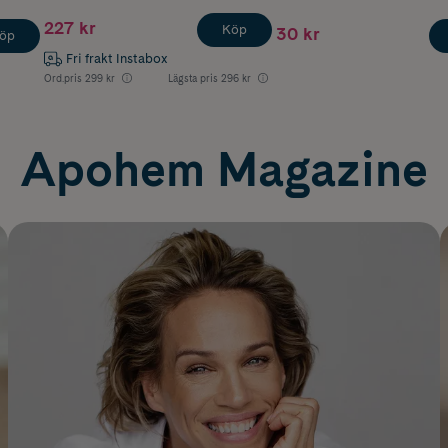
227 kr
Köp
30 kr
öp
Fri frakt Instabox
Ord.pris
299 kr
Lägsta pris
296 kr
Apohem Magazine