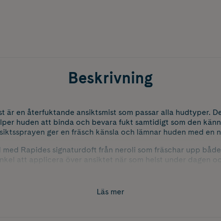
Beskrivning
t är en återfuktande ansiktsmist som passar alla hudtyper. D
älper huden att binda och bevara fukt samtidigt som den kän
iktssprayen ger en fräsch känsla och lämnar huden med en nat
d med Rapides signaturdoft från neroli som fräschar upp både
nkel att applicera över ansiktet när som helst under dagen och
utin som en uppfriskande mist ovanpå makeup.
t kan användas som toner efter rengöring eller som en återf
Läs mer
 behöver extra fräschör och fukt.