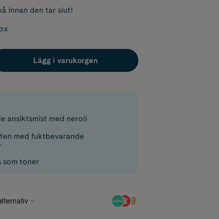
å innan den tar slut!
box
Lägg i varukorgen
e ansiktsmist med neroli
tten med fuktbevarande
r
 som toner