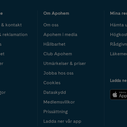
ce
Om Apohem
Mina re
 & kontakt
Om oss
Hämta u
& reklamation
Apohem i media
Högkos
s
Hållbarhet
Rådgivn
het
Club Apohem
Läkeme
er
Utmärkelser & priser
Jobba hos oss
Ladda ne
Cookies
gor
Dataskydd
Medlemsvillkor
Prissättning
Ladda ner vår app