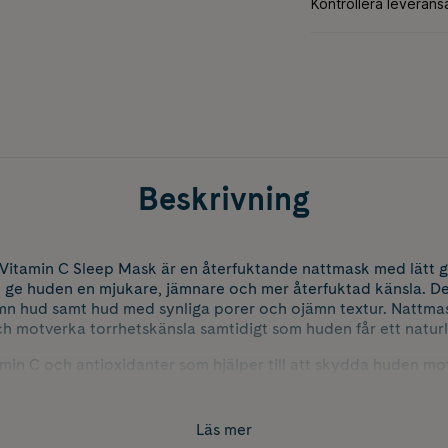
Beskrivning
tamin C Sleep Mask är en återfuktande nattmask med lätt g
 ge huden en mjukare, jämnare och mer återfuktad känsla. De
ämn hud samt hud med synliga porer och ojämn textur. Nattmask
h motverka torrhetskänsla samtidigt som huden får ett naturl
tamin C och antioxidanter som hjälper till att skydda huden mo
re och mer lystergivande hudton. Niacinamid hjälper till att fö
ton samtidigt som porernas synlighet minimeras. Formulan inn
r till att förbättra hudens textur och ge huden ökad lyster. Pa
Läs mer
ilt torr, matt och ojämn hud. Fri från sulfater, ftalater samt s