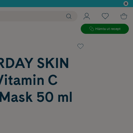
 köp*
Hämta ut recept
RDAY SKIN
Vitamin C
 Mask 50 ml