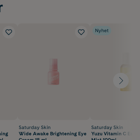
r
Nyhet
Saturday Skin
Saturday Skin
ning
Wide Awake Brightening Eye
Yuzu Vitamin C Esse
ml
Cream 15 ml
Mist 100ml