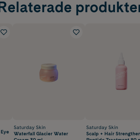
Relaterade produkte
Saturday Skin
Saturday Skin
 Eye
Waterfall Glacier Water
Scalp + Hair Strengthe
Cream 30 ml
Peptide Treatment 80 