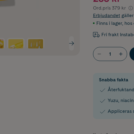
Ord.pris
379 kr
Erbjudandet
gälle
Finns i lager
,
hos 
Fri frakt Insta
Snabba fakta
Återfuktan
Yuzu, niaci
Appliceras s