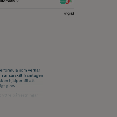
elformula som verkar
n är särskilt framtagen
en hjälper till att
igt glow.
t yttre påfrestningar
rbättra hudens struktur
ehåller även en låg
ssar alla hudtyper,
yntetiska dofter och