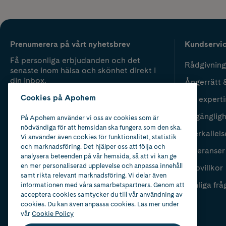
Prenumerera på vårt nyhetsbrev
Kundservi
Få personliga erbjudanden och det
Rådgivning
senaste inom hälsa och skönhet direkt i
din inbox.
Ångerrätt 
Cookies på Apohem
Vår experti
Fyll i mailadress
Skicka
Tillgänglig
På Apohem använder vi oss av cookies som är
nödvändiga för att hemsidan ska fungera som den ska.
Återkallels
Vi använder även cookies för funktionalitet, statistik
och marknadsföring. Det hjälper oss att följa och
Leveranser
analysera beteenden på vår hemsida, så att vi kan ge
en mer personaliserad upplevelse och anpassa innehåll
Köpvillkor
samt rikta relevant marknadsföring. Vi delar även
Vanliga frå
informationen med våra samarbetspartners. Genom att
acceptera cookies samtycker du till vår användning av
cookies. Du kan även anpassa cookies. Läs mer under
vår
Cookie Policy