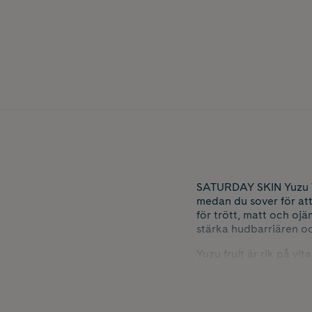
SATURDAY SKIN Yuzu Vi
medan du sover för att
för trött, matt och oj
stärka hudbarriären oc
Yuzu fruit är rik på vi
och bidra till en klara
och ge en jämnare hud
halt retinol som hjälpe
även känslig hud, särsk