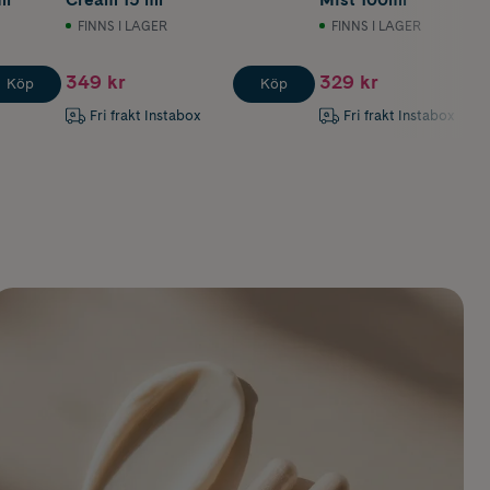
FINNS I LAGER
FINNS I LAGER
349 kr
329 kr
Köp
Köp
Fri frakt Instabox
Fri frakt Instabox