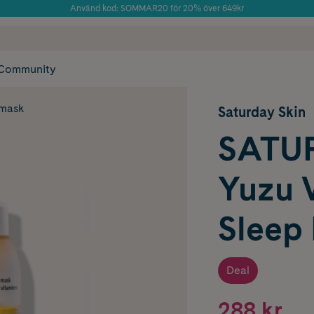
Använd kod: SOMMAR20 för 20% över 649kr
Årets Butik 2025 inom Skönhet
 frakt
✓ Rådgivning från farmaceuter & hudterapeuter
✓ Poäng på alla
Community
mask
Saturday Skin
SATU
Yuzu 
Sleep
Deal
288 kr