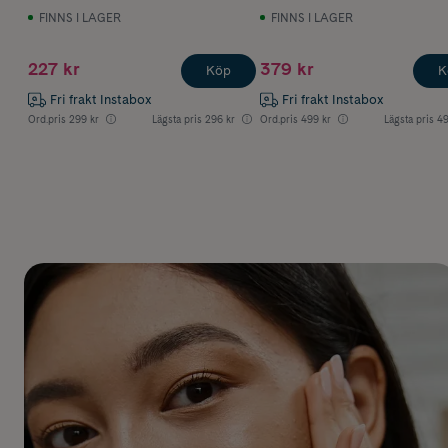
FINNS I LAGER
FINNS I LAGER
227 kr
379 kr
Köp
K
Fri frakt Instabox
Fri frakt Instabox
Ord.pris
299 kr
Lägsta pris
296 kr
Ord.pris
499 kr
Lägsta pris
49