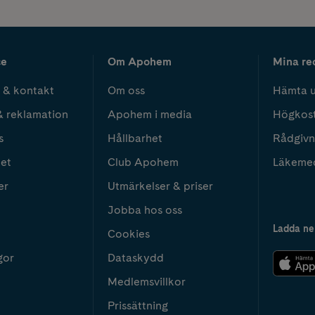
ce
Om Apohem
Mina re
 & kontakt
Om oss
Hämta u
& reklamation
Apohem i media
Högkos
s
Hållbarhet
Rådgivn
het
Club Apohem
Läkeme
er
Utmärkelser & priser
Jobba hos oss
Ladda ne
Cookies
gor
Dataskydd
Medlemsvillkor
Prissättning