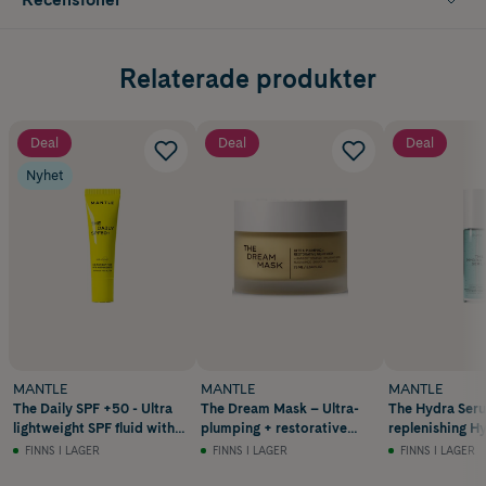
Relaterade produkter
Deal
Deal
Deal
Nyhet
MANTLE
MANTLE
MANTLE
The Daily SPF +50 - Ultra
The Dream Mask – Ultra-
The Hydra Seru
lightweight SPF fluid with
plumping + restorative
replenishing H
antioxidants 30 ml
night mask 75 ml
Serum 50ml
FINNS I LAGER
FINNS I LAGER
FINNS I LAGER