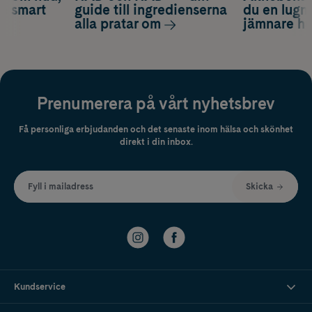
ch smart
guide till ingredienserna
du en lugn
alla pratar om
jämnare h
Prenumerera på vårt nyhetsbrev
Få personliga erbjudanden och det senaste inom hälsa och skönhet
direkt i din inbox.
Fyll i mailadress
Skicka
Kundservice