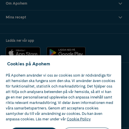
Om Apohem
Mina recept
Ladda ner vår app
Cookies på Apohem
På Apohem använder vi oss av cookies som är nödvändiga för
Apotek med tillstånd
att hemsidan ska fungera som den ska. Vi använder även cookies
av Läkemedelsverket
för funktionalitet, statistik och marknadsföring. Det hjälper oss
att följa och analysera beteenden på vår hemsida, så att vi kan
ge en mer personaliserad upplevelse och anpassa innehåll samt
rikta relevant marknadsföring. Vi delar även informationen med
våra samarbetspartners. Genom att acceptera cookies
samtycker du till vår användning av cookies. Du kan även
2024
anpassa cookies. Läs mer under vår
Cookie Policy