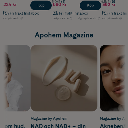
5.0/5
(1)
4.5/5
(6)
224 kr
680 kr
392 kr
Köp
Köp
Fri frakt Instabox
Fri frakt Instabox
Fri frakt In
Ord.pris
280 kr
Ord.pris
850 kr
Lägsta pris
842 kr
Ord.pris
490 kr
Apohem Magazine
m
Magazine by Apohem
Magazine by A
d om hud,
NAD och NAD+ – din
Aknebenäge