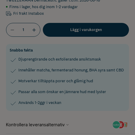
TWEEZERMAN Dermaceutic
gäller t.o.m. 2026-08-16
Finns i lager
,
hos dig inom 1-2 vardagar
Fri frakt Instabox
Lägg i varukorgen
Snabba fakta
Djuprengörande och exfolierande ansiktsmask
Innehåller matcha, fermenterad honung, BHA syra samt CBD
Motverkar tilltäppta porer och glåmig hud
Passar alla som önskar en jämnare hud med lyster
Används 1-2ggr i veckan