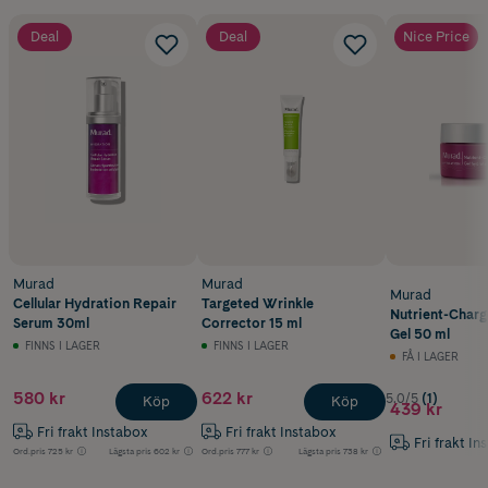
Deal
Deal
Nice Price
Murad
Murad
Murad
Cellular Hydration Repair
Targeted Wrinkle
Nutrient-Char
Serum 30ml
Corrector 15 ml
Gel 50 ml
FINNS I LAGER
FINNS I LAGER
FÅ I LAGER
580 kr
622 kr
5.0/5
(1)
Köp
Köp
439 kr
Fri frakt Instabox
Fri frakt Instabox
Fri frakt In
Ord.pris
725 kr
Lägsta pris
602 kr
Ord.pris
777 kr
Lägsta pris
738 kr