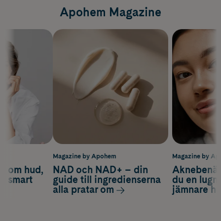
Apohem Magazine
m
Magazine by Apohem
Magazine by A
d om hud,
NAD och NAD+ – din
Aknebenäge
ch smart
guide till ingredienserna
du en lugn
alla pratar om
jämnare h