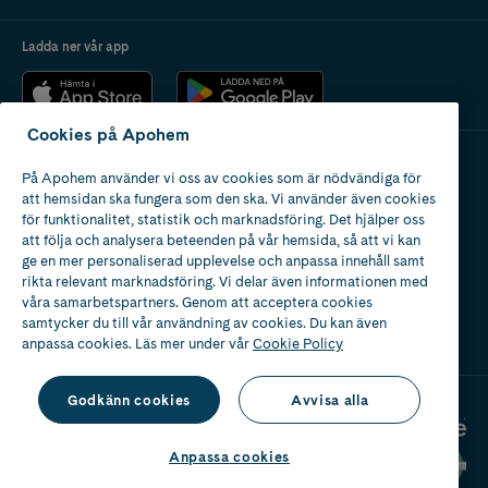
Ladda ner vår app
Cookies på Apohem
På Apohem använder vi oss av cookies som är nödvändiga för
Apotek med tillstånd
att hemsidan ska fungera som den ska. Vi använder även cookies
av Läkemedelsverket
för funktionalitet, statistik och marknadsföring. Det hjälper oss
att följa och analysera beteenden på vår hemsida, så att vi kan
ge en mer personaliserad upplevelse och anpassa innehåll samt
rikta relevant marknadsföring. Vi delar även informationen med
våra samarbetspartners. Genom att acceptera cookies
samtycker du till vår användning av cookies. Du kan även
2024
anpassa cookies. Läs mer under vår
Cookie Policy
Godkänn cookies
Avvisa alla
Anpassa cookies