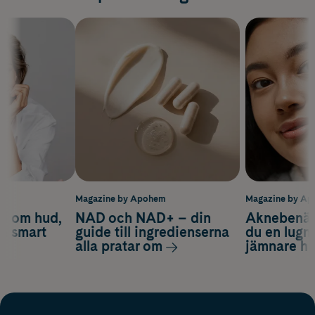
m
Magazine by Apohem
Magazine by A
d om hud,
NAD och NAD+ – din
Aknebenäge
ch smart
guide till ingredienserna
du en lugn
alla pratar om
jämnare h