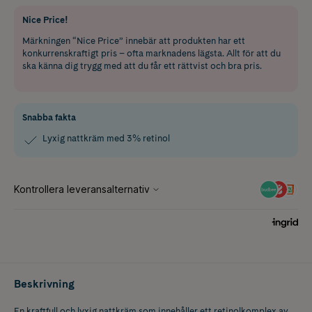
Nice Price!
Märkningen “Nice Price” innebär att produkten har ett
konkurrenskraftigt pris – ofta marknadens lägsta. Allt för att du
ska känna dig trygg med att du får ett rättvist och bra pris.
Snabba fakta
Lyxig nattkräm med 3% retinol
Beskrivning
En kraftfull och lyxig nattkräm som innehåller ett retinolkomplex av