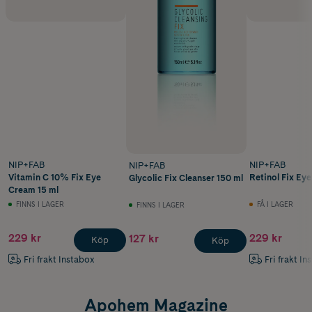
NIP+FAB
NIP+FAB
NIP+FAB
Vitamin C 10% Fix Eye
Retinol Fix Ey
Glycolic Fix Cleanser 150 ml
Cream 15 ml
FINNS I LAGER
FÅ I LAGER
FINNS I LAGER
229 kr
229 kr
127 kr
Köp
Köp
Fri frakt Instabox
Fri frakt In
Apohem Magazine