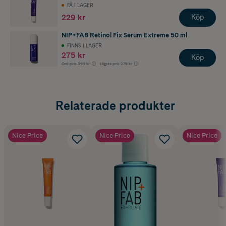
FÅ I LAGER
229 kr
Köp
NIP+FAB Retinol Fix Serum Extreme 50 ml
FINNS I LAGER
275 kr
Köp
Ord.pris
399 kr
Lägsta pris
279 kr
Relaterade produkter
Nice Price
Nice Price
Nice Price