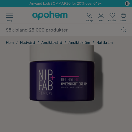
Använd kod: SOMMAR20 för 20% över 649kr
Årets Butik 2025 inom Skönhet
✓ Fri frakt
Meny
Recept
Profil
Favoriter
Kassa
✓ Rådgivning från farmaceuter & hudterapeuter
✓ Poäng på alla köp*
Hem
Hudvård
Ansiktsvård
Ansiktskräm
Nattkräm