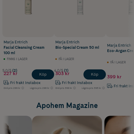
Marja Entrich
Marja Entrich
Marja Entrich
Facial Cleansing Cream
Bio-Special Cream 50 ml
Eco-Argan Cre
100 ml
FINNS I LAGER
FÅ I LAGER
FÅ I LAGER
5.0/5
(2)
4.0/5
(1)
227 kr
303 kr
Köp
Köp
399 kr
Fri frakt Instabox
Fri frakt Instabox
Fri frakt In
Ord.pris
299 kr
Lägsta pris
296 kr
Ord.pris
399 kr
Lägsta pris
395 kr
Apohem Magazine