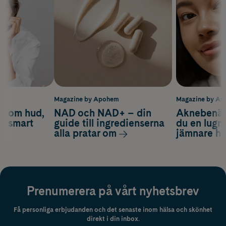
m
Magazine by Apohem
Magazine by A
d om hud,
NAD och NAD+ – din
Aknebenäge
ch smart
guide till ingredienserna
du en lugn
alla pratar om
jämnare h
Prenumerera på vårt nyhetsbrev
Få personliga erbjudanden och det senaste inom hälsa och skönhet
direkt i din inbox.