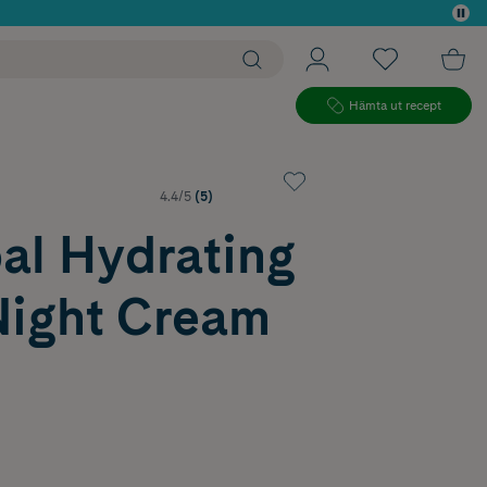
 köp*
Hämta ut recept
4.4/5
(5)
al Hydrating
Night Cream