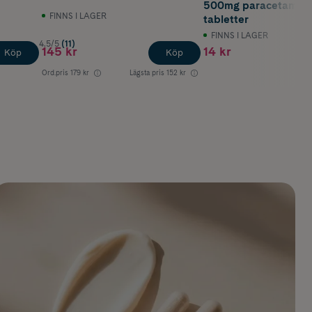
500mg paracetamol 
FINNS I LAGER
tabletter
FINNS I LAGER
4.5/5
(11)
145 kr
14 kr
Köp
Köp
Ord.pris
179 kr
Lägsta pris
152 kr