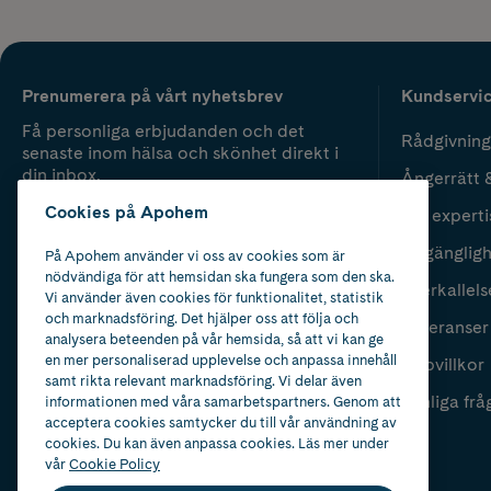
Prenumerera på vårt nyhetsbrev
Kundservi
Få personliga erbjudanden och det
Rådgivning
senaste inom hälsa och skönhet direkt i
din inbox.
Ångerrätt 
Cookies på Apohem
Vår experti
Fyll i mailadress
Skicka
Tillgänglig
På Apohem använder vi oss av cookies som är
nödvändiga för att hemsidan ska fungera som den ska.
Återkallels
Vi använder även cookies för funktionalitet, statistik
och marknadsföring. Det hjälper oss att följa och
Leveranser
analysera beteenden på vår hemsida, så att vi kan ge
en mer personaliserad upplevelse och anpassa innehåll
Köpvillkor
samt rikta relevant marknadsföring. Vi delar även
Vanliga frå
informationen med våra samarbetspartners. Genom att
acceptera cookies samtycker du till vår användning av
cookies. Du kan även anpassa cookies. Läs mer under
vår
Cookie Policy