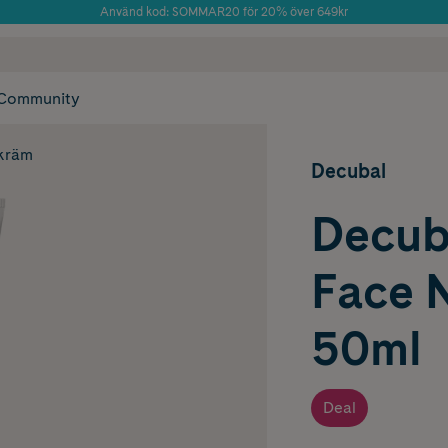
Använd kod: SOMMAR20 för 20% över 649kr
Årets Butik 2025 inom Skönhet
 frakt
✓ Rådgivning från farmaceuter & hudterapeuter
✓ Poäng på alla
Community
kräm
Decubal
Decub
Face 
50ml
Deal