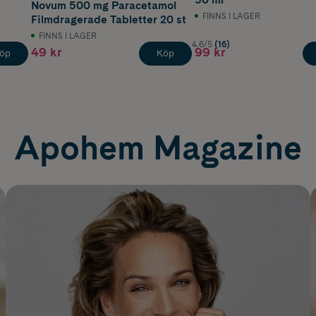
Novum 500 mg Paracetamol
FINNS I LAGER
Filmdragerade Tabletter 20 st
FINNS I LAGER
4.6/5
(16)
49 kr
99 kr
öp
Köp
Apohem Magazine