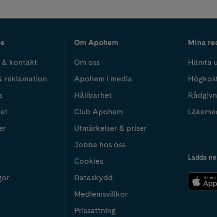
ce
Om Apohem
Mina re
 & kontakt
Om oss
Hämta u
& reklamation
Apohem i media
Högkos
s
Hållbarhet
Rådgivn
het
Club Apohem
Läkeme
er
Utmärkelser & priser
Jobba hos oss
Ladda ne
Cookies
gor
Dataskydd
Medlemsvillkor
Prissättning