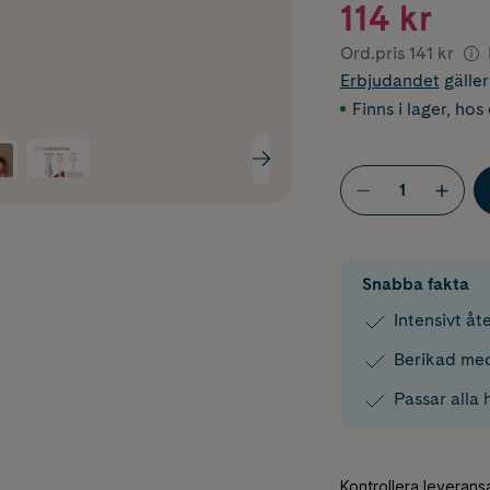
114 kr
Ord.pris
141 kr
Erbjudandet
gälle
Finns i lager
,
hos 
Snabba fakta
Intensivt å
Berikad med
Passar alla 