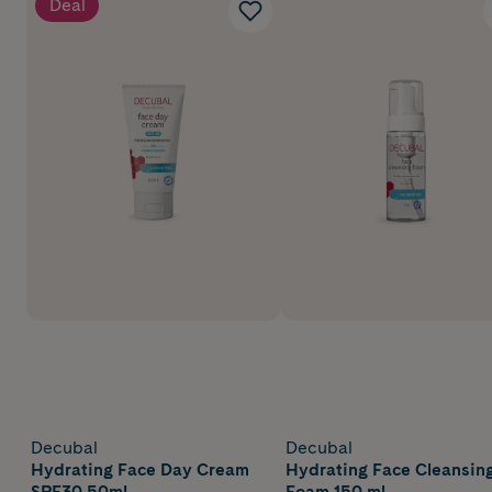
Deal
Decubal
Decubal
Hydrating Face Day Cream
Hydrating Face Cleansin
SPF30 50ml
Foam 150 ml