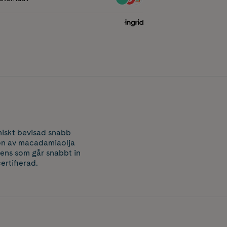
niskt bevisad snabb
ion av macadamiaolja
tens som går snabbt in
ertifierad.