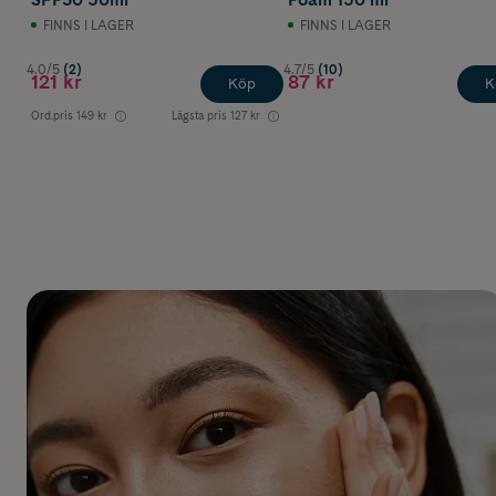
FINNS I LAGER
FINNS I LAGER
4.0/5
(2)
4.7/5
(10)
121 kr
87 kr
Köp
K
Ord.pris
149 kr
Lägsta pris
127 kr