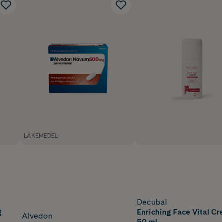
LÄKEMEDEL
Decubal
g
Enriching Face Vital C
Alvedon
50 ml