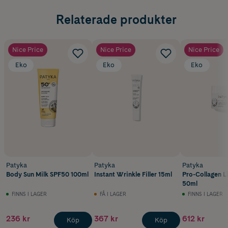
Relaterade produkter
Nice Price
Nice Price
Nice Price
Eko
Eko
Eko
Patyka
Patyka
Patyka
Body Sun Milk SPF50 100ml
Instant Wrinkle Filler 15ml
Pro-Collagen L
50ml
FINNS I LAGER
FÅ I LAGER
FINNS I LAGER
236 kr
367 kr
612 kr
Köp
Köp