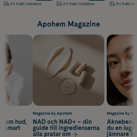
Fri frakt Instabox
Fri frakt Instabox
Fri frakt In
Apohem Magazine
m
Magazine by Apohem
Magazine by A
d om hud,
NAD och NAD+ – din
Aknebenäge
ch smart
guide till ingredienserna
du en lugn
alla pratar om
jämnare h