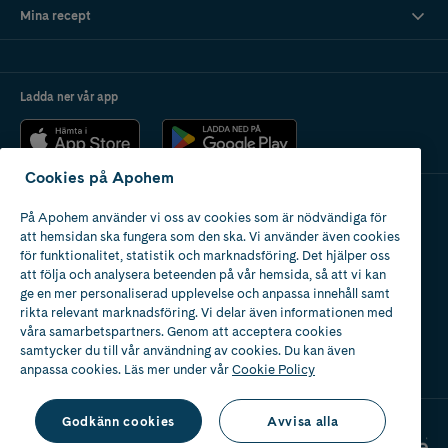
Mina recept
Ladda ner vår app
Cookies på Apohem
På Apohem använder vi oss av cookies som är nödvändiga för
Apotek med tillstånd
att hemsidan ska fungera som den ska. Vi använder även cookies
av Läkemedelsverket
för funktionalitet, statistik och marknadsföring. Det hjälper oss
att följa och analysera beteenden på vår hemsida, så att vi kan
ge en mer personaliserad upplevelse och anpassa innehåll samt
rikta relevant marknadsföring. Vi delar även informationen med
våra samarbetspartners. Genom att acceptera cookies
samtycker du till vår användning av cookies. Du kan även
2024
anpassa cookies. Läs mer under vår
Cookie Policy
Godkänn cookies
Avvisa alla