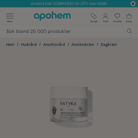
Använd kod: SOMMAR20 för 20% över 649kr
Årets Butik 2025 inom Skönhet
✓ Fri frakt
Meny
Recept
Profil
Favoriter
Kassa
✓ Rådgivning från farmaceuter & hudterapeuter
✓ Poäng på alla köp*
Hem
Hudvård
Ansiktsvård
Ansiktskräm
Dagkräm