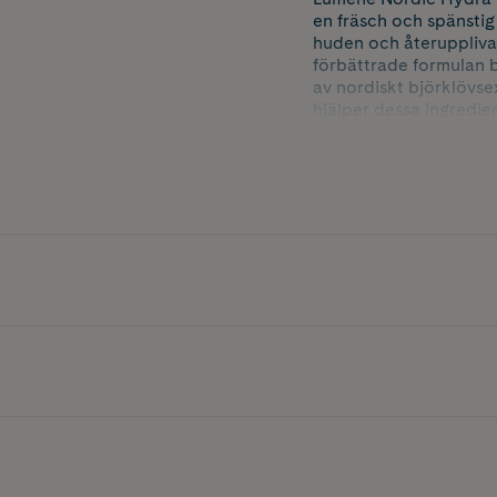
en fräsch och spänstig 
huden och återuppliva
förbättrade formulan 
av nordiskt björklövse
hjälper dessa ingredie
djupet. I en självutvä
ut och upplevdes som 
ingredienser och är f
Hydra Intense Hydration
* Klinisk test, n=21, e
** Självutvärdering, n