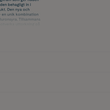
den behagligt in i
ukt. Den nya och
– en unik kombination
aluronsyra. Tillsammans
 motverka uttorkning på
terfuktad, såg fräsch
nnehåller upcycled
ara. Lumene Nordic