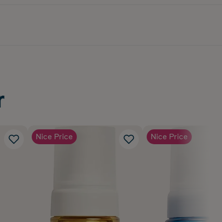
r
Nice Price
Nice Price