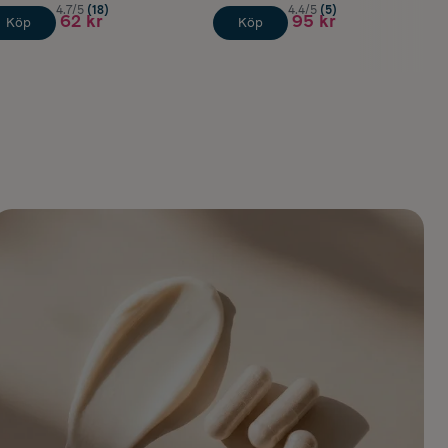
4.7/5
(18)
4.4/5
(5)
62 kr
95 kr
Köp
Köp