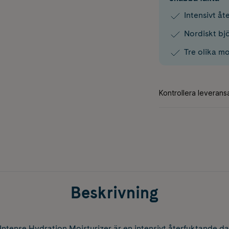
Intensivt å
Nordiskt bjö
Tre olika m
Beskrivning
ntense Hydration Moisturizer är en intensivt återfuktande 