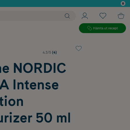
 köp*
Hämta ut recept
4.3/5
(4)
ne NORDIC
 Intense
tion
rizer 50 ml