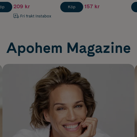
209 kr
157 kr
öp
Köp
Fri frakt Instabox
Apohem Magazine