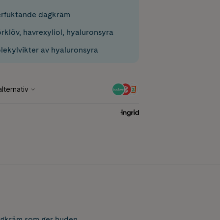
terfuktande dagkräm
rklöv, havrexyliol, hyaluronsyra
olekylvikter av hyaluronsyra
dagkräm som ger huden