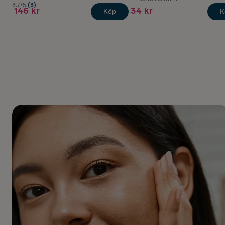
3.7/5
(3)
146 kr
34 kr
Köp
K