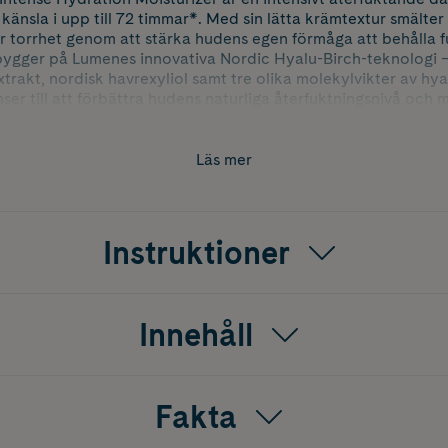
känsla i upp till 72 timmar*. Med sin lätta krämtextur smälter 
r torrhet genom att stärka hudens egen förmåga att behålla f
bygger på Lumenes innovativa Nordic Hyalu-Birch-teknologi 
xtrakt, nordisk havrexyliol samt tre olika molekylvikter av hy
nser till att förbättra hudens naturliga återfuktningsnivå och
rderingsstudie** uppgav samtliga deltagare att huden kändes å
spänstig efter användning. Produkten är dessutom vegansk, i
örpackad i material som både är återvunna och återvinningsb
Läs mer
 Moisturizer är tillverkad i Finland.
nstaka applicering.
Instruktioner
=22, 7 dagars daglig användning.
Innehåll
Fakta