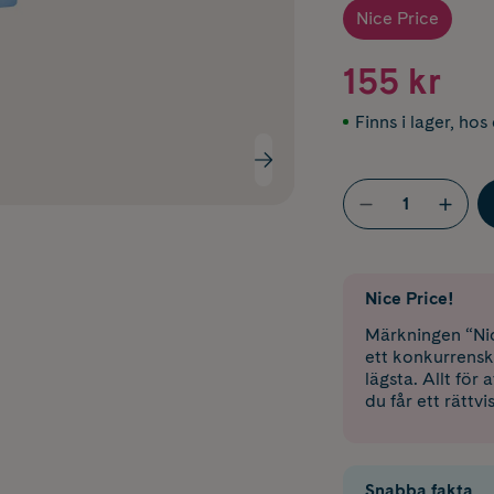
Nice Price
155 kr
Finns i lager
,
hos 
Nice Price!
Märkningen “Nic
ett konkurrensk
lägsta. Allt för
du får ett rättvi
Snabba fakta