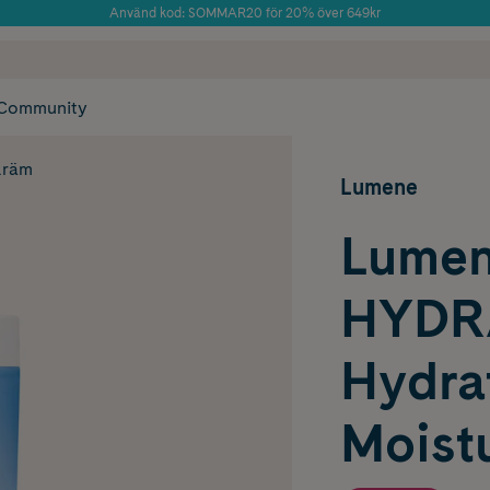
Använd kod: SOMMAR20 för 20% över 649kr
Årets Butik 2025 inom Skönhet
 frakt
✓ Rådgivning från farmaceuter & hudterapeuter
✓ Poäng på alla
Community
kräm
Lumene
Lume
HYDRA
Hydra
Moistu