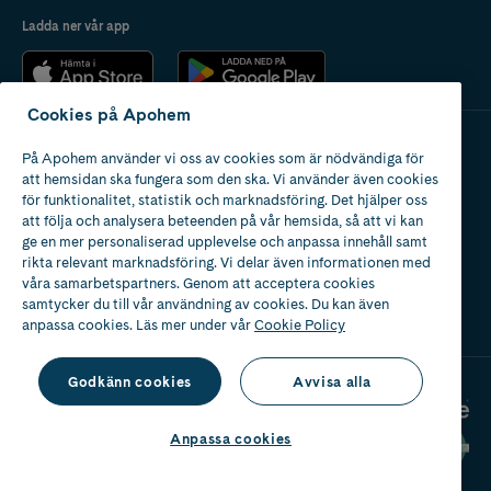
Ladda ner vår app
Cookies på Apohem
På Apohem använder vi oss av cookies som är nödvändiga för
Apotek med tillstånd
att hemsidan ska fungera som den ska. Vi använder även cookies
av Läkemedelsverket
för funktionalitet, statistik och marknadsföring. Det hjälper oss
att följa och analysera beteenden på vår hemsida, så att vi kan
ge en mer personaliserad upplevelse och anpassa innehåll samt
rikta relevant marknadsföring. Vi delar även informationen med
våra samarbetspartners. Genom att acceptera cookies
samtycker du till vår användning av cookies. Du kan även
2024
anpassa cookies. Läs mer under vår
Cookie Policy
Godkänn cookies
Avvisa alla
Anpassa cookies