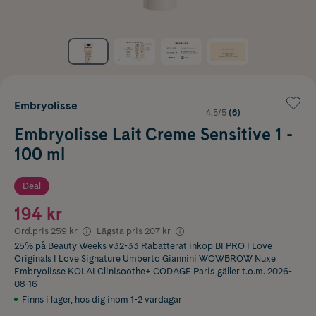
Embryolisse
4.5/5
(6)
Embryolisse Lait Creme Sensitive 1 -
100 ml
Deal
194 kr
Ord.pris
259 kr
Lägsta pris
207 kr
25% på Beauty Weeks v32-33 Rabatterat inköp BI PRO I Love
Originals I Love Signature Umberto Giannini WOWBROW Nuxe
Embryolisse KOLAI Clinisoothe+ CODAGE Paris
gäller t.o.m. 2026-
08-16
Finns i lager
,
hos dig inom 1-2 vardagar