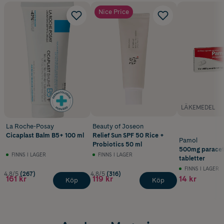
Nice Price
LÄKEMEDEL
La Roche-Posay
Beauty of Joseon
Cicaplast Balm B5+ 100 ml
Relief Sun SPF 50 Rice +
Pamol
Probiotics 50 ml
500mg paracet
FINNS I LAGER
FINNS I LAGER
tabletter
FINNS I LAGER
4.8/5
(267)
4.8/5
(316)
161 kr
119 kr
14 kr
Köp
Köp