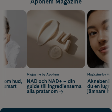
Apohem Magazine
m
Magazine by Apohem
Magazine by A
d om hud,
NAD och NAD+ – din
Aknebenäge
ch smart
guide till ingredienserna
du en lugn
alla pratar om
jämnare h