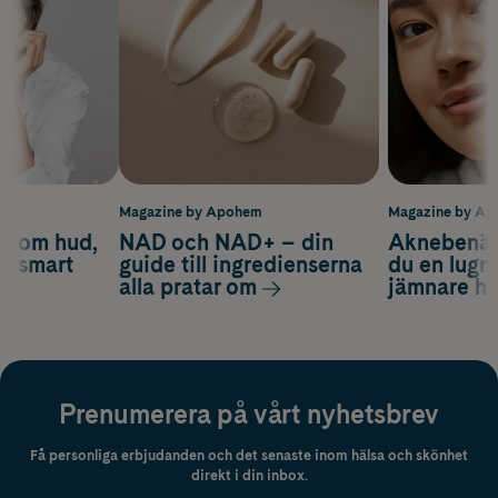
m
Magazine by Apohem
Magazine by A
d om hud,
NAD och NAD+ – din
Aknebenäge
ch smart
guide till ingredienserna
du en lugn
alla pratar om
jämnare h
Prenumerera på vårt nyhetsbrev
Få personliga erbjudanden och det senaste inom hälsa och skönhet
direkt i din inbox.