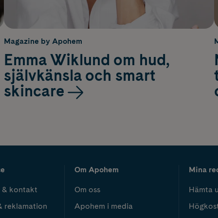
Magazine by Apohem
Emma Wiklund om hud,
självkänsla och smart
skincare
ce
Om Apohem
Mina re
 & kontakt
Om oss
Hämta u
& reklamation
Apohem i media
Högkos