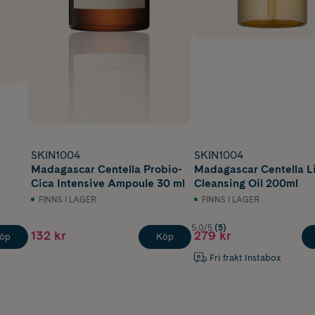
SKIN1004
SKIN1004
Madagascar Centella Probio-
Madagascar Centella L
Cica Intensive Ampoule 30 ml
Cleansing Oil 200ml
FINNS I LAGER
FINNS I LAGER
5.0/5
(5)
132 kr
279 kr
öp
Köp
Fri frakt Instabox