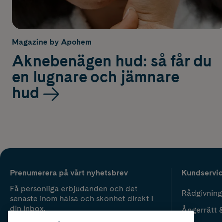
Magazine by Apohem
Aknebenägen hud: så får du
en lugnare och jämnare
hud
Prenumerera på vårt nyhetsbrev
Kundservi
Få personliga erbjudanden och det
Rådgivning
senaste inom hälsa och skönhet direkt i
din inbox.
Ångerrätt 