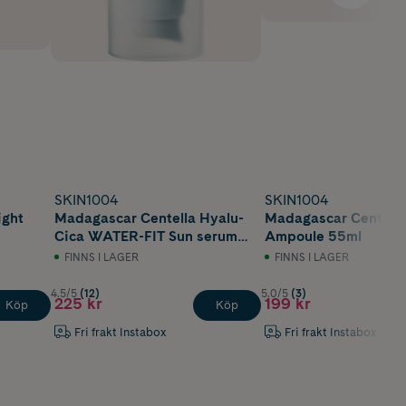
SKIN1004
SKIN1004
ight
Madagascar Centella Hyalu-
Madagascar Centella
Cica WATER-FIT Sun serum
Ampoule 55ml
SPF 50 50ml
FINNS I LAGER
FINNS I LAGER
4.5/5
(12)
5.0/5
(3)
225 kr
199 kr
Köp
Köp
Fri frakt Instabox
Fri frakt Instabox