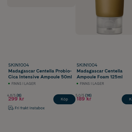
SKIN1004
SKIN1004
Madagascar Centella Probio-
Madagascar Centella
Cica Intensive Ampoule 50ml
Ampoule Foam 125ml
FINNS I LAGER
FINNS I LAGER
4.8/5
(6)
5.0/5
(16)
299 kr
189 kr
Köp
K
Fri frakt Instabox