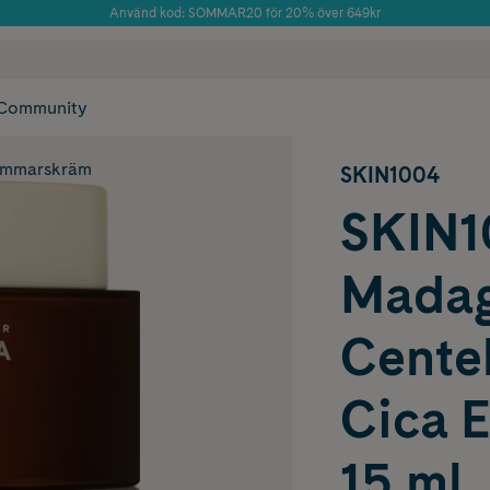
Använd kod: SOMMAR20 för 20% över 649kr
Årets Butik 2025 inom Skönhet
 frakt
✓ Rådgivning från farmaceuter & hudterapeuter
✓ Poäng på alla
Community
immarskräm
SKIN1004
SKIN1
Madag
Centel
Cica 
15 ml