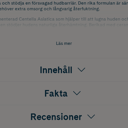
rka och stödja en försvagad hudbarriär. Den rika formulan är sär
ehöver extra omsorg och långvarig återfuktning.
enterad Centella Asiatica som hjälper till att lugna huden oc
den stödjer hudens naturliga återhämtning. Berikad med cera
n till att stärka hudbarriären och bevara fukt, vilket bidrar til
Läs mer
ättningen är inspirerad av hudens naturliga lamellära struk
dens fuktbalans. Den smöriga konsistensen smälter in i huden 
 tung. Perfekt för både dag och natt när huden behöver extra
Innehåll
rskilt torr, känslig och fuktfattig hud.
Fakta
Recensioner