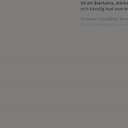
till att återfukta, stä
och känslig hud som b
Krämen innehåller ferm
känsla samtidigt som 
lipider hjälper formula
smidigare hud.
Den avancerade sammans
förutsättningar för hu
finish utan att kännas
Passar alla hudtyper, sä
Innehåller 15 ml