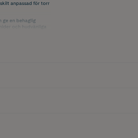
skilt anpassad för torr
h ge en behaglig
mider och hudvänliga
l en mjukare och
tur för att ge optimala
och lämnar en silkeslen
 näring och komfort.