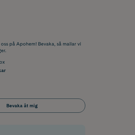
l oss på Apohem! Bevaka, så mailar vi
ger.
box
kar
Bevaka åt mig