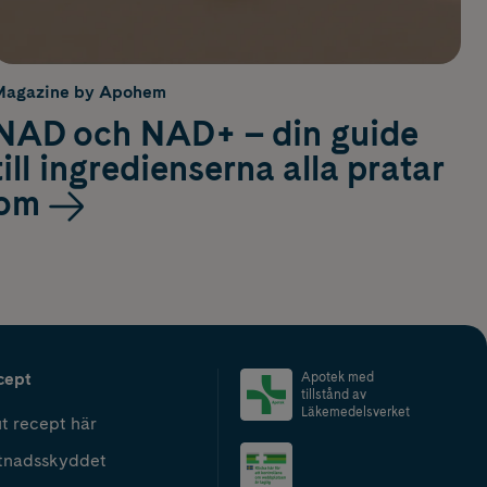
Magazine by Apohem
NAD och NAD+ – din guide
till ingredienserna alla pratar
om
cept
Apotek med
tillstånd av
Läkemedelsverket
t recept här
tnadsskyddet