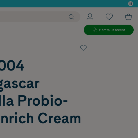
 köp*
Hämta ut recept
004
ascar
la Probio-
Enrich Cream