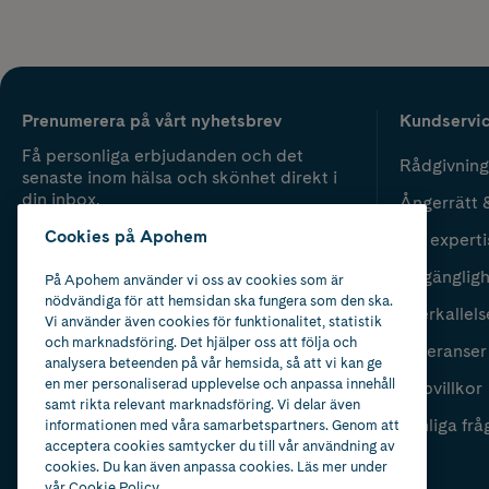
Prenumerera på vårt nyhetsbrev
Kundservi
Få personliga erbjudanden och det
Rådgivning
senaste inom hälsa och skönhet direkt i
din inbox.
Ångerrätt 
Cookies på Apohem
Vår experti
Fyll i mailadress
Skicka
Tillgänglig
På Apohem använder vi oss av cookies som är
nödvändiga för att hemsidan ska fungera som den ska.
Återkallels
Vi använder även cookies för funktionalitet, statistik
och marknadsföring. Det hjälper oss att följa och
Leveranser
analysera beteenden på vår hemsida, så att vi kan ge
en mer personaliserad upplevelse och anpassa innehåll
Köpvillkor
samt rikta relevant marknadsföring. Vi delar även
Vanliga frå
informationen med våra samarbetspartners. Genom att
acceptera cookies samtycker du till vår användning av
cookies. Du kan även anpassa cookies. Läs mer under
vår
Cookie Policy