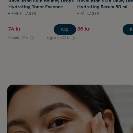
Revolution Skin Bouncy Drops
Revolution Skin Dewy Dr
Hydrating Toner Essence
Hydrating Serum 30 ml
150 ml
FINNS I LAGER
FÅ I LAGER
74 kr
86 kr
Köp
K
Ord.pris
107 kr
Lägsta pris
75 kr