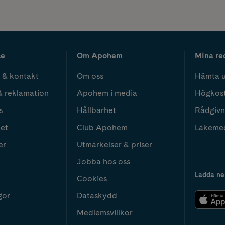
ce
Om Apohem
Mina re
 & kontakt
Om oss
Hämta u
& reklamation
Apohem i media
Högkos
s
Hållbarhet
Rådgivn
het
Club Apohem
Läkeme
er
Utmärkelser & priser
Jobba hos oss
Ladda ne
Cookies
gor
Dataskydd
Medlemsvillkor