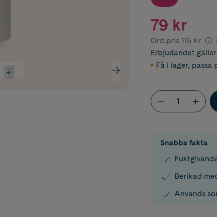
79 kr
Ord.pris
115 kr
Erbjudandet
gälle
Få i lager
,
passa p
Snabba fakta
Fuktgivande
Berikad med
Används som