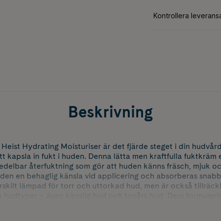
Beskrivning
Heist Hydrating Moisturiser är det fjärde steget i din hudvår
att kapsla in fukt i huden. Denna lätta men kraftfulla fuktkräm 
delbar återfuktning som gör att huden känns fräsch, mjuk oc
den en behaglig känsla vid applicering och absorberas snabbt
rskilt lämpad för torr och uttorkad hud, men är också tillräck
 hudtyper – även känslig hud och tonårs hud. Dess formulerin
ing, samtidigt som den förbättrar hudens naturliga lyster. Hyd
 fri från parfym och alkohol, samt helt vegansk och Cruelty Fr