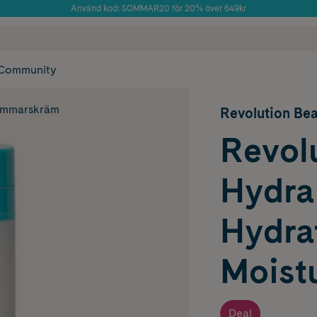
Använd kod: SOMMAR20 för 20% över 649kr
Årets Butik 2025 inom Skönhet
 frakt
✓ Rådgivning från farmaceuter & hudterapeuter
✓ Poäng på alla
Community
immarskräm
Revolution Be
Revol
Hydra
Hydra
Moistu
Deal