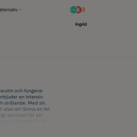
dsrutin och fungerar
erbjuder en intensiv
h strålande. Med sin
 utan att lämna en fet
ligt skonsam för att
g är utformad för att
ra Heist är
ee. De viktigaste