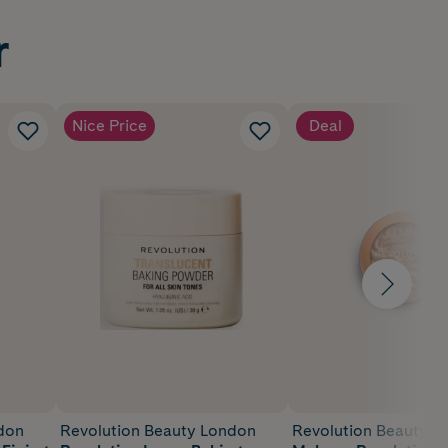
r
Nice Price
Deal
don
Revolution Beauty London
Revolution Beauty L