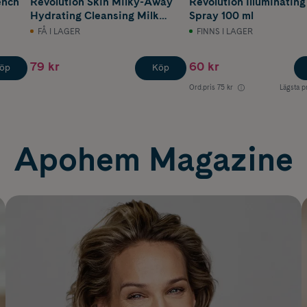
ench
Revolution Skin Milky-Away
Revolution Illuminating
Hydrating Cleansing Milk
Spray 100 ml
200 ml
FÅ I LAGER
FINNS I LAGER
79 kr
60 kr
öp
Köp
Ord.pris
75 kr
Lägsta p
Apohem Magazine