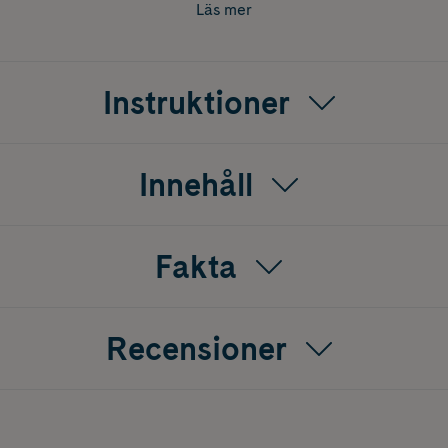
rar hyaluronsyra, som hjälper till att binda och bevara fukt i
Läs mer
 samt glycerin, som fungerar som ett fuktighetsbevarande ämn
gav 90 % att deras hud kändes återfuktad på djupet, och 88
ultat baserade på en två veckor lång studie med 60 deltagare.
Instruktioner
Innehåll
Fakta
Recensioner