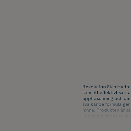
Revolution Skin Hydra 
som ett effektivt sätt 
uppfräschning och ome
svalkande formula ger 
hinna. Produkten är sä
kunna användas av alla
ge långvarig återfuktn
dermatologiskt testad,