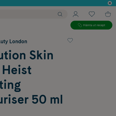
 köp*
Hämta ut recept
auty London
ution Skin
 Heist
ting
riser 50 ml