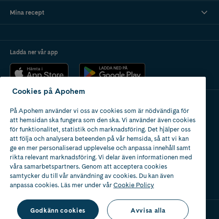
Mina recept
Ladda ner vår app
Cookies på Apohem
På Apohem använder vi oss av cookies som är nödvändiga för
Apotek med tillstånd
att hemsidan ska fungera som den ska. Vi använder även cookies
av Läkemedelsverket
för funktionalitet, statistik och marknadsföring. Det hjälper oss
att följa och analysera beteenden på vår hemsida, så att vi kan
ge en mer personaliserad upplevelse och anpassa innehåll samt
rikta relevant marknadsföring. Vi delar även informationen med
våra samarbetspartners. Genom att acceptera cookies
samtycker du till vår användning av cookies. Du kan även
2024
anpassa cookies. Läs mer under vår
Cookie Policy
Godkänn cookies
Avvisa alla