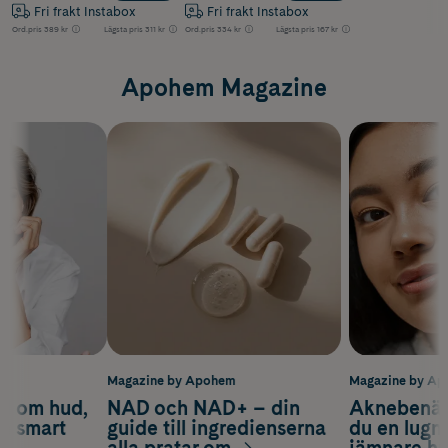
Fri frakt Instabox
Fri frakt Instabox
Ord.pris
389 kr
Lägsta pris
311 kr
Ord.pris
334 kr
Lägsta pris
167 kr
Apohem Magazine
m
Magazine by Apohem
Magazine by A
d om hud,
NAD och NAD+ – din
Aknebenäge
ch smart
guide till ingredienserna
du en lugn
alla pratar om
jämnare h