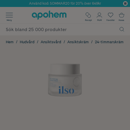
Använd kod: SOMMAR20 för 20% över 649kr
Årets Butik 2025 inom Skönhet
✓ Fri frakt
Meny
Recept
Profil
Favoriter
Kassa
✓ Rådgivning från farmaceuter & hudterapeuter
✓ Poäng på alla köp*
Hem
Hudvård
Ansiktsvård
Ansiktskräm
24-timmarskräm