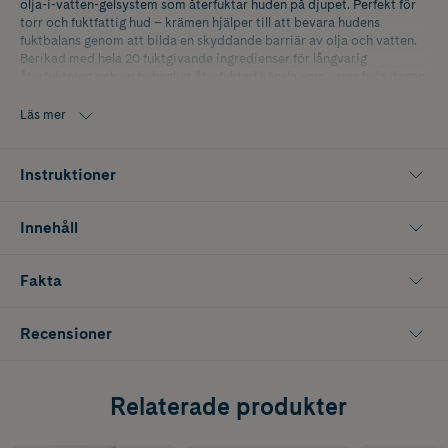
olja-i-vatten-gelsystem som återfuktar huden på djupet. Perfekt för
torr och fuktfattig hud – krämen hjälper till att bevara hudens
fuktbalans genom att bilda en skyddande barriär av olja och vatten.
Berikad med hela 20 fuktgivande ingredienser för långvarig
återfuktning och en behagligt återfuktad känsla som varar hela dagen.
Den fungerar även utmärkt som makeupbas, och lämnar en tunn,
silkeslen film på huden för en smidig applicering. Med sin hudvänliga
Läs mer
låg-pH-formula passar den även känslig hud och ger en skonsam,
behaglig användning varje gång.
Instruktioner
Storlek: 50 ml
K-Beauty är koreansk hudvård med naturliga och innovativa
Innehåll
ingredienser som ger snabba resultat.
Fakta
Recensioner
Relaterade produkter