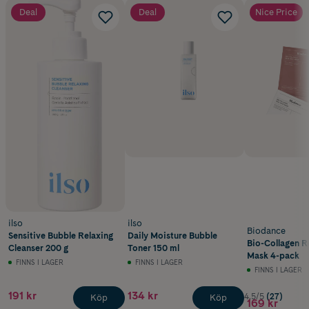
Deal
Deal
Nice Price
ilso
ilso
Biodance
Sensitive Bubble Relaxing
Daily Moisture Bubble
Bio-Collagen R
Cleanser 200 g
Toner 150 ml
Mask 4-pack
FINNS I LAGER
FINNS I LAGER
FINNS I LAGER
191 kr
134 kr
4.5/5
(27)
Köp
Köp
169 kr