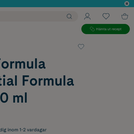
 köp*
Hämta ut recept
Formula
ial Formula
0 ml
dig inom 1-2 vardagar