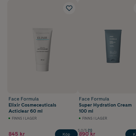
Face Formula
Face Formula
Elixir Cosmeceuticals
Super Hydration Cream
Acticlear 60 ml
100 ml
FINNS I LAGER
FINNS I LAGER
5.0/5
(1)
845 kr
890 kr
Köp
K