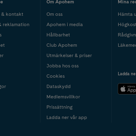
ce
Om Apohem
Mina re
 & kontakt
Om oss
Hämta u
& reklamation
Apohem i media
Högkos
s
Hållbarhet
Rådgivn
het
Club Apohem
Läkeme
er
Utmärkelser & priser
Jobba hos oss
Ladda ne
Cookies
gor
Dataskydd
Medlemsvillkor
Prissättning
Ladda ner vår app