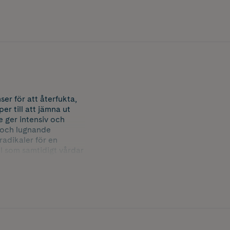
er för att återfukta,
r till att jämna ut
 ger intensiv och
a och lugnande
radikaler för en
l som samtidigt vårdar
ven känslig hud.