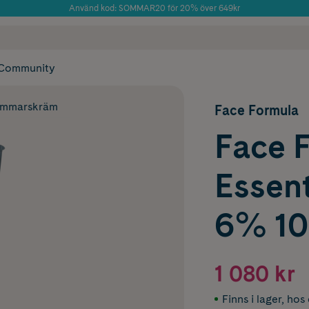
Använd kod: SOMMAR20 för 20% över 649kr
Årets Butik 2025 inom Skönhet
 frakt
✓ Rådgivning från farmaceuter & hudterapeuter
✓ Poäng på alla
Community
immarskräm
Face Formula
Face 
Essent
6% 10
1 080 kr
Finns i lager
,
hos 