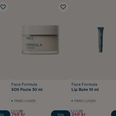
Face Formula
Face Formula
SOS Paste 30 ml
Lip Balm 10 ml
FINNS I LAGER
FINNS I LAGER
3.8/5
(5)
5.0/5
(1)
749 kr
249 kr
öp
Köp