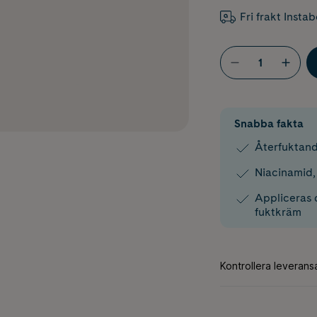
Fri frakt Insta
Snabba fakta
Återfuktan
Niacinamid,
Appliceras 
fuktkräm