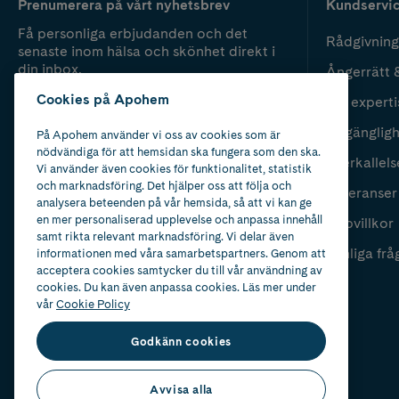
Prenumerera på vårt nyhetsbrev
Kundservi
Få personliga erbjudanden och det
Rådgivning
senaste inom hälsa och skönhet direkt i
din inbox.
Ångerrätt 
Cookies på Apohem
Vår experti
Fyll i mailadress
Skicka
Tillgänglig
På Apohem använder vi oss av cookies som är
nödvändiga för att hemsidan ska fungera som den ska.
Återkallels
Vi använder även cookies för funktionalitet, statistik
och marknadsföring. Det hjälper oss att följa och
Leveranser
analysera beteenden på vår hemsida, så att vi kan ge
en mer personaliserad upplevelse och anpassa innehåll
Köpvillkor
samt rikta relevant marknadsföring. Vi delar även
Vanliga frå
informationen med våra samarbetspartners. Genom att
acceptera cookies samtycker du till vår användning av
cookies. Du kan även anpassa cookies. Läs mer under
vår
Cookie Policy
Godkänn cookies
Avvisa alla