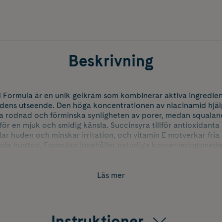
Beskrivning
 Formula är en unik gelkräm som kombinerar aktiva ingrediens
dens utseende. Den höga koncentrationen av niacinamid hjälpe
ka rodnad och förminska synligheten av porer, medan squalane
 för en mjuk och smidig känsla. Succinsyra tillför antioxidant
 huden och minskar irritation, och vitamin E motverkar fria 
nde hudton. Formulan innehåller naturliga konserveringsmede
, vilket gör att den känns balanserad. Passar alla hudtyper, ä
Läs mer
Instruktioner