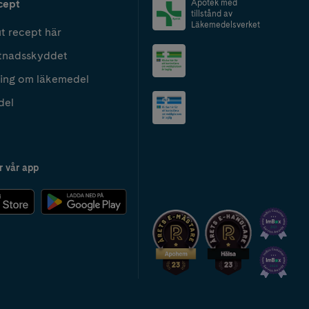
cept
Apotek med
tillstånd av
Läkemedelsverket
t recept här
tnadsskyddet
ing om läkemedel
del
r vår app
2024