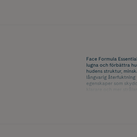
Face Formula Essential
lugna och förbättra hu
hudens struktur, mins
långvarig återfuktning
egenskaper som skyddar
klarare och mer stråla
och revitaliserar huden
Storlek: 100 ml