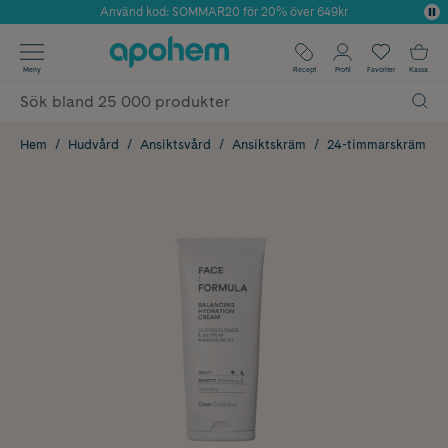
Använd kod: SOMMAR20 för 20% över 649kr
Årets Butik 2025 inom Skönhet
✓ Fri frakt
Meny
Recept
Profil
Favoriter
Kassa
✓ Rådgivning från farmaceuter & hudterapeuter
✓ Poäng på alla köp*
Hem
Hudvård
Ansiktsvård
Ansiktskräm
24-timmarskräm