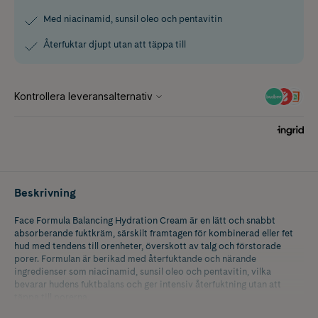
Med niacinamid, sunsil oleo och pentavitin
Återfuktar djupt utan att täppa till
Beskrivning
Face Formula Balancing Hydration Cream är en lätt och snabbt
absorberande fuktkräm, särskilt framtagen för kombinerad eller fet
hud med tendens till orenheter, överskott av talg och förstorade
porer. Formulan är berikad med återfuktande och närande
ingredienser som niacinamid, sunsil oleo och pentavitin, vilka
bevarar hudens fuktbalans och ger intensiv återfuktning utan att
täppa till porerna.