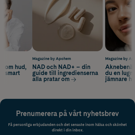
m
Magazine by Apohem
Magazine by A
d om hud,
NAD och NAD+ – din
Aknebenäge
ch smart
guide till ingredienserna
du en lugn
alla pratar om
jämnare h
Prenumerera på vårt nyhetsbrev
Få personliga erbjudanden och det senaste inom hälsa och skönhet
direkt i din inbox.