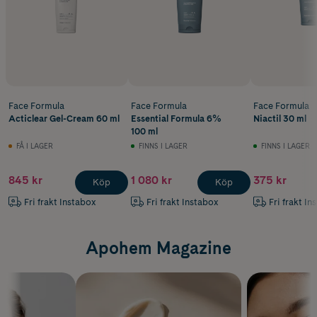
Face Formula
Face Formula
Face Formula
Acticlear Gel-Cream 60 ml
Essential Formula 6%
Niactil 30 ml
100 ml
FÅ I LAGER
FINNS I LAGER
FINNS I LAGER
845 kr
1 080 kr
375 kr
Köp
Köp
Fri frakt Instabox
Fri frakt Instabox
Fri frakt In
Apohem Magazine