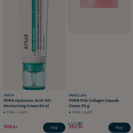
ANUA
Medicube
PDRN Hyaluronic Acid 100
PDRN Pink Collagen Capsule
Moisturizing Cream 60 ml
Cream 55 g
FINNS I LAGER
FINNS I LAGER
4.5/5
(6)
308 kr
260 kr
Köp
Köp