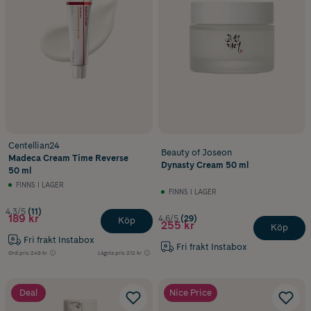
Centellian24
Beauty of Joseon
Madeca Cream Time Reverse
Dynasty Cream 50 ml
50 ml
FINNS I LAGER
FINNS I LAGER
4.3/5
(11)
189 kr
4.6/5
(29)
Köp
255 kr
Köp
Fri frakt Instabox
Fri frakt Instabox
Ord.pris
249 kr
Lägsta pris
212 kr
Deal
Nice Price