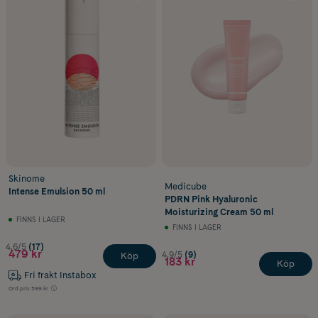
Skinome
Medicube
Intense Emulsion 50 ml
PDRN Pink Hyaluronic
Moisturizing Cream 50 ml
FINNS I LAGER
FINNS I LAGER
4.6/5
(17)
479 kr
4.9/5
(9)
Köp
183 kr
Köp
Fri frakt Instabox
Ord.pris
599 kr