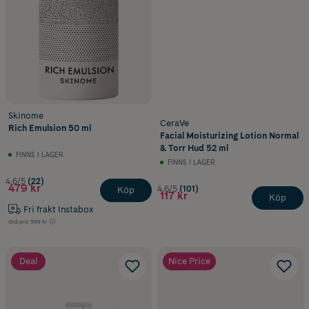
Skinome
CeraVe
Rich Emulsion 50 ml
Facial Moisturizing Lotion Normal
& Torr Hud 52 ml
FINNS I LAGER
FINNS I LAGER
4.6/5
(22)
479 kr
4.6/5
(101)
Köp
117 kr
Köp
Fri frakt Instabox
Ord.pris
599 kr
Deal
Nice Price