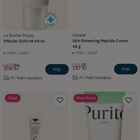
CeraVe
La Roche-Posay
Skin Renewing Peptide Cream
Effaclar DUO+M 40 ml
48 g
FINNS I LAGER
FINNS I LAGER
3.3/5
(3)
4.6/5
(34)
237 kr
209 kr
Köp
Köp
Fri frakt Instabox
Fri frakt Instabox
Deal
Nice Price