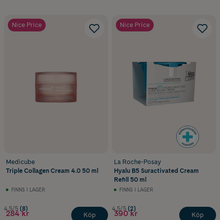
Nice Price
Nice Price
Medicube
La Roche-Posay
Triple Collagen Cream 4.0 50 ml
Hyalu B5 Suractivated Cream
Refill 50 ml
FINNS I LAGER
FINNS I LAGER
4.5/5
(8)
4.5/5
(2)
284 kr
390 kr
Köp
Köp