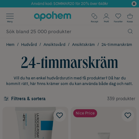
Använd kod: SOMMAR20 för 20% över 649kr
Årets Butik 2025 inom Skönhet
✓ Fri frakt
Meny
Recept
Profil
Favoriter
Kassa
✓ Rådgivning från farmaceuter & hudterapeuter
✓ Poäng på alla köp*
Hem
Hudvård
Ansiktsvård
Ansiktskräm
24-timmarskräm
24-timmarskräm
Vill du ha en enkel hudvårdsrutin med få produkter? Då har du
kommit rätt, här finns krämer som du kan använda både dag och natt.
339 produkter
Filtrera & sortera
Nice Price