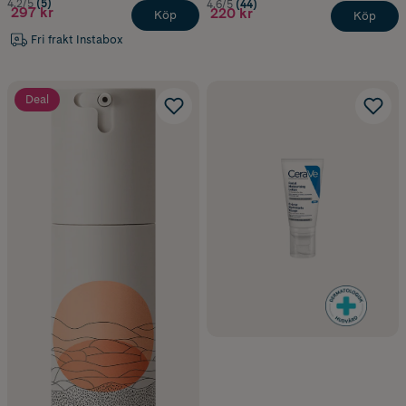
4.2/5
(5)
4.6/5
(44)
297 kr
220 kr
Köp
Köp
Fri frakt Instabox
Deal