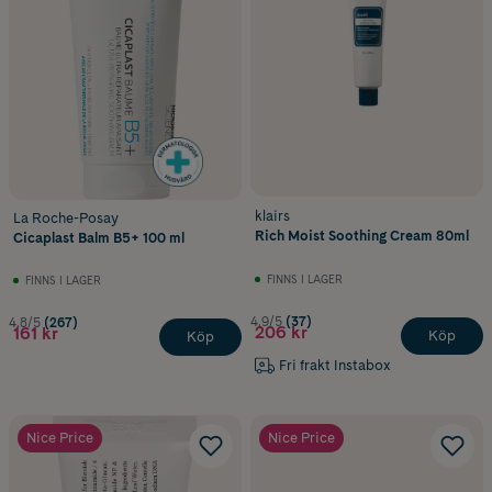
klairs
La Roche-Posay
Rich Moist Soothing Cream 80ml
Cicaplast Balm B5+ 100 ml
FINNS I LAGER
FINNS I LAGER
4.9/5
(37)
4.8/5
(267)
206 kr
161 kr
Köp
Köp
Fri frakt Instabox
Nice Price
Nice Price