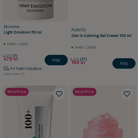
Skinome
PURITO
Light Emulsion 50 ml
Oat-in Calming Gel Cream 100 ml
FINNS I LAGER
FINNS I LAGER
4.3/5
(7)
479 kr
4.4/5
(17)
Köp
199 kr
Köp
Fri frakt Instabox
Ord.pris
599 kr
Nice Price
Nice Price