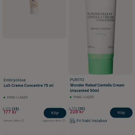
PURITO
Embryolisse
Wonder Releaf Centella Cream
Lait Creme Concentre 75 ml
Unscented 50ml
FINNS I LAGER
FINNS I LAGER
4.7/5
(10)
4.7/5
(23)
228 kr
177 kr
Köp
Köp
Fri frakt Instabox
Ord.pris
236 kr
Lägsta pris
189 kr