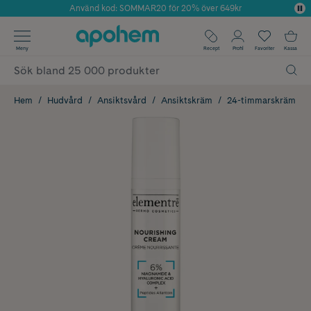
Använd kod: SOMMAR20 för 20% över 649kr
Årets Butik 2025 inom Skönhet
✓ Fri frakt
Meny
Recept
Profil
Favoriter
Kassa
✓ Rådgivning från farmaceuter & hudterapeuter
✓ Poäng på alla köp*
Hem
Hudvård
Ansiktsvård
Ansiktskräm
24-timmarskräm