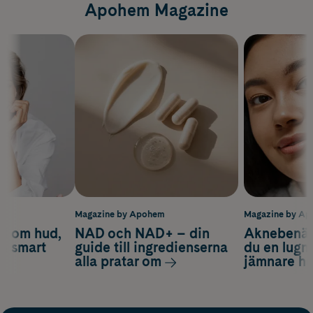
Apohem Magazine
m
Magazine by Apohem
Magazine by A
d om hud,
NAD och NAD+ – din
Aknebenäge
ch smart
guide till ingredienserna
du en lugn
alla pratar om
jämnare h