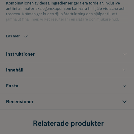
Kombinationen av dessa ingredienser ger flera fördelar, inklusive
antiinflammatoriska egenskaper som kan vara till hjälp vid acne och
rosacea. Krämen ger huden djup återfuktning och hjälper till att
jämna ut fina linjer, vilket resulterar i en slätare och mjukare hud.
Rekommenderad för känslig hud, Nourishing Cream är även idealisk
för personer med rosacea och acnebenägen hud. Dess lätta och
Läs mer
behagliga textur gör den enkel att applicera, och den ger intensiv fukt
utan att kännas tung.
Instruktioner
Innehåll
Fakta
Recensioner
Relaterade produkter