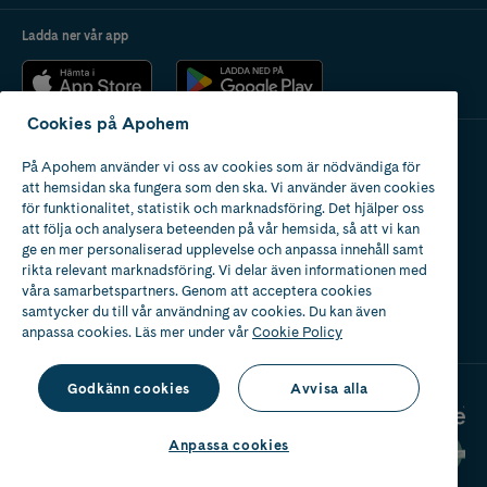
Ladda ner vår app
Cookies på Apohem
På Apohem använder vi oss av cookies som är nödvändiga för
Apotek med tillstånd
att hemsidan ska fungera som den ska. Vi använder även cookies
av Läkemedelsverket
för funktionalitet, statistik och marknadsföring. Det hjälper oss
att följa och analysera beteenden på vår hemsida, så att vi kan
ge en mer personaliserad upplevelse och anpassa innehåll samt
rikta relevant marknadsföring. Vi delar även informationen med
våra samarbetspartners. Genom att acceptera cookies
samtycker du till vår användning av cookies. Du kan även
2024
anpassa cookies. Läs mer under vår
Cookie Policy
Godkänn cookies
Avvisa alla
Anpassa cookies