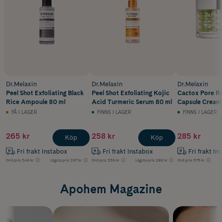
Dr.Melaxin
Dr.Melaxin
Dr.Melaxin
Peel Shot Exfoliating Black
Peel Shot Exfoliating Kojic
Cactox Pore Re
Rice Ampoule 80 ml
Acid Turmeric Serum 80 ml
Capsule Cream
FÅ I LAGER
FINNS I LAGER
FINNS I LAGER
265 kr
258 kr
285 kr
Köp
Köp
Fri frakt Instabox
Fri frakt Instabox
Fri frakt In
Ord.pris
349 kr
Lägsta pris
297 kr
Ord.pris
339 kr
Lägsta pris
288 kr
Ord.pris
375 kr
Apohem Magazine