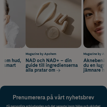
m
Magazine by Apohem
Magazine by A
d om hud,
NAD och NAD+ – din
Aknebenäge
ch smart
guide till ingredienserna
du en lugn
alla pratar om
jämnare h
Prenumerera på vårt nyhetsbrev
Få personliga erbjudanden och det senaste inom hälsa och skönhet