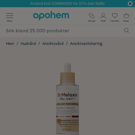
Använd kod: SOMMAR20 för 20% över 649kr
Årets Butik 2025 inom Skönhet
✓ Fri frakt
Meny
Recept
Profil
Favoriter
Kassa
✓ Rådgivning från farmaceuter & hudterapeuter
✓ Poäng på alla köp*
Hem
Hudvård
Ansiktsvård
Ansiktsexfoliering