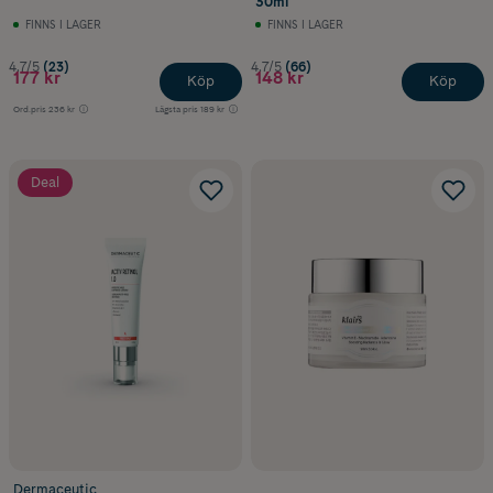
30ml
FINNS I LAGER
FINNS I LAGER
4.7/5
(23)
4.7/5
(66)
177 kr
148 kr
Köp
Köp
Ord.pris
236 kr
Lägsta pris
189 kr
Deal
Dermaceutic