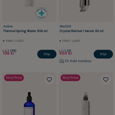
Avène
Medik8
Thermal Spring Water 300 ml
Crystal Retinal 1 Serum 30 ml
FINNS I LAGER
FINNS I LAGER
4.8/5
(33)
4.0/5
(2)
139 kr
655 kr
Köp
Köp
Fri frakt Instabox
Nice Price
Nice Price