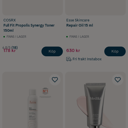
COSRX
Esse Skincare
Full Fit Propolis Synergy Toner
Repair Oil 15 ml
150ml
FINNS I LAGER
FINNS I LAGER
4.8/5
(18)
178 kr
630 kr
Köp
Köp
Fri frakt Instabox