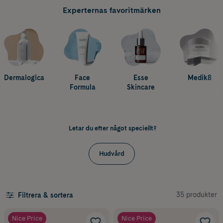
Experternas favoritmärken
Dermalogica
Face
Esse
Medik8
Formula
Skincare
Letar du efter något speciellt?
Hudvård
35 produkter
Filtrera & sortera
Nice Price
Nice Price