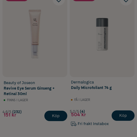
Dermalogica
Beauty of Joseon
Daily Microfoliant 74 g
Revive Eye Serum Ginseng +
Retinal 30ml
FÅ I LAGER
FINNS I LAGER
5.0/5
(4)
4.6/5
(232)
504 kr
151 kr
Köp
Köp
Fri frakt Instabox