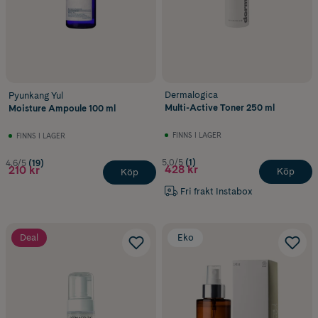
Dermalogica
Pyunkang Yul
Multi-Active Toner 250 ml
Moisture Ampoule 100 ml
FINNS I LAGER
FINNS I LAGER
5.0/5
(1)
4.6/5
(19)
428 kr
210 kr
Köp
Köp
Fri frakt Instabox
Deal
Eko