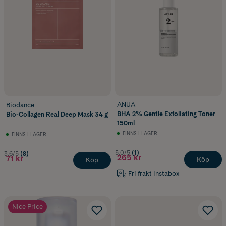
ANUA
Biodance
BHA 2% Gentle Exfoliating Toner
Bio-Collagen Real Deep Mask 34 g
150ml
FINNS I LAGER
FINNS I LAGER
5.0/5
(1)
3.6/5
(8)
265 kr
71 kr
Köp
Köp
Fri frakt Instabox
Nice Price