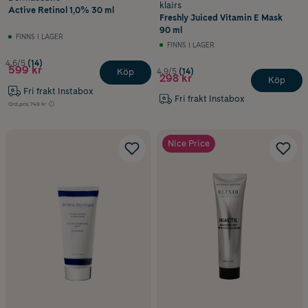
klairs
Active Retinol 1,0% 30 ml
Freshly Juiced Vitamin E Mask
90 ml
FINNS I LAGER
FINNS I LAGER
4.6/5
(14)
599 kr
4.9/5
(14)
Köp
298 kr
Köp
Fri frakt Instabox
Fri frakt Instabox
Ord.pris
749 kr
Nice Price