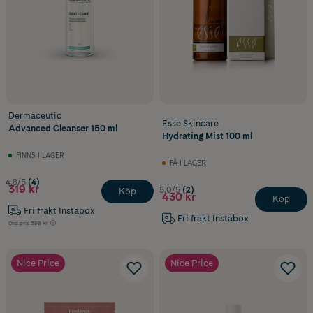
Dermaceutic
Esse Skincare
Advanced Cleanser 150 ml
Hydrating Mist 100 ml
FINNS I LAGER
FÅ I LAGER
4.8/5
(4)
319 kr
5.0/5
(2)
Köp
430 kr
Köp
Fri frakt Instabox
Fri frakt Instabox
Ord.pris
399 kr
Nice Price
Nice Price