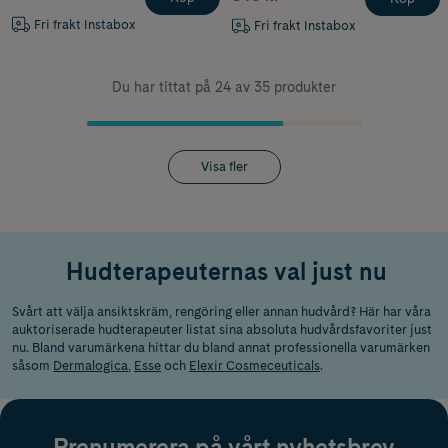
Fri frakt Instabox
Fri frakt Instabox
Du har tittat på 24 av 35 produkter
Visa fler
Hudterapeuternas val just nu
Svårt att välja ansiktskräm, rengöring eller annan hudvård? Här har våra
auktoriserade hudterapeuter listat sina absoluta hudvårdsfavoriter just
nu. Bland varumärkena hittar du bland annat professionella varumärken
såsom
Dermalogica
,
Esse
och
Elexir Cosmeceuticals
.
Prenumerera på vårt nyhetsbrev