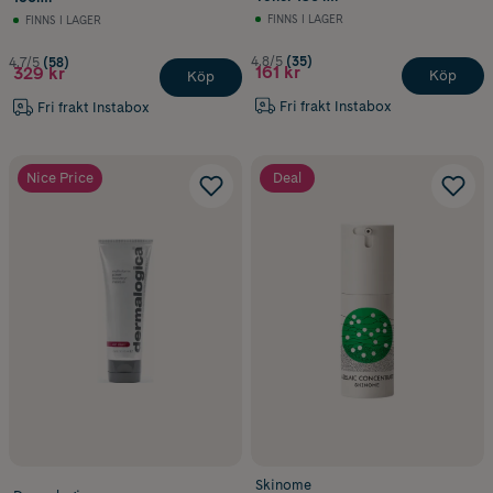
FINNS I LAGER
FINNS I LAGER
4.8/5
(35)
4.7/5
(58)
161 kr
329 kr
Köp
Köp
Fri frakt Instabox
Fri frakt Instabox
Nice Price
Deal
Skinome