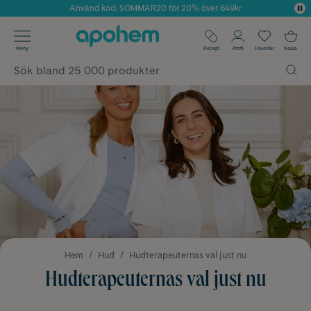
Använd kod: SOMMAR20 för 20% över 649kr
Årets Butik 2025 inom Skönhet
✓ Fri frakt
Meny
Recept
Profil
Favoriter
Kassa
✓ Rådgivning från farmaceuter & hudterapeuter
✓ Poäng på alla köp*
Hem
Hud
Hudterapeuternas val just nu
Hudterapeuternas val just nu