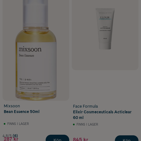
Mixsoon
Face Formula
Bean Essence 50ml
Elixir Cosmeceuticals Acticlear
60 ml
FINNS I LAGER
FINNS I LAGER
4.8/5
(6)
287 kr
845 kr
Köp
Köp