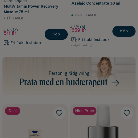
Dermalogica
Azelaic Concentrate 30 ml
MultiVitamin Power Recovery
Masque 75 ml
FINNS I LAGER
FÅ I LAGER
4.5/5
(6)
639 kr
5.0/5
(3)
Köp
511 kr
Köp
Fri frakt Instabox
Fri frakt Instabox
Ord.pris
799 kr
Personlig rådgivning
Prata med en hudterapeut
Deal
Nice Price