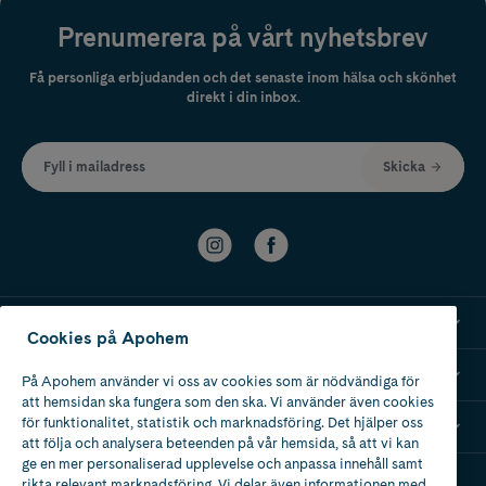
Prenumerera på vårt nyhetsbrev
Få personliga erbjudanden och det senaste inom hälsa och skönhet
direkt i din inbox.
Fyll i mailadress
Skicka
Kundservice
Cookies på Apohem
Om Apohem
På Apohem använder vi oss av cookies som är nödvändiga för
att hemsidan ska fungera som den ska. Vi använder även cookies
för funktionalitet, statistik och marknadsföring. Det hjälper oss
Mina recept
att följa och analysera beteenden på vår hemsida, så att vi kan
ge en mer personaliserad upplevelse och anpassa innehåll samt
rikta relevant marknadsföring. Vi delar även informationen med