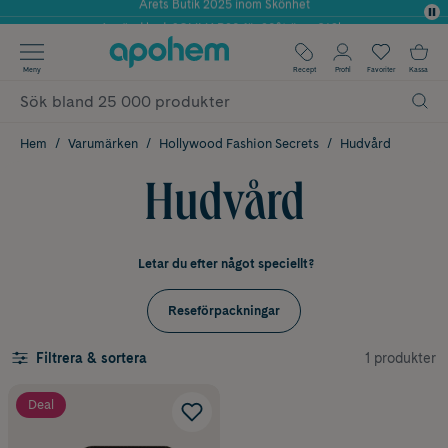
Använd kod: SOMMAR20 för 20% över 649kr
✓ Fri frakt
Meny
Recept
Profil
Favoriter
Kassa
✓ Rådgivning från farmaceuter & hudterapeuter
✓ Poäng på alla köp*
Hem
Varumärken
Hollywood Fashion Secrets
Hudvård
Hudvård
Letar du efter något speciellt?
Reseförpackningar
1 produkter
Filtrera & sortera
Deal