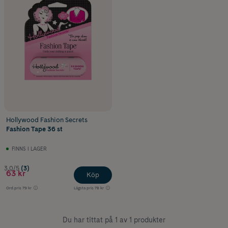
Hollywood Fashion Secrets
Fashion Tape 36 st
FINNS I LAGER
3.0/5
(3)
63 kr
Köp
Ord.pris
79 kr
Lägsta pris
78 kr
Du har tittat på 1 av 1 produkter