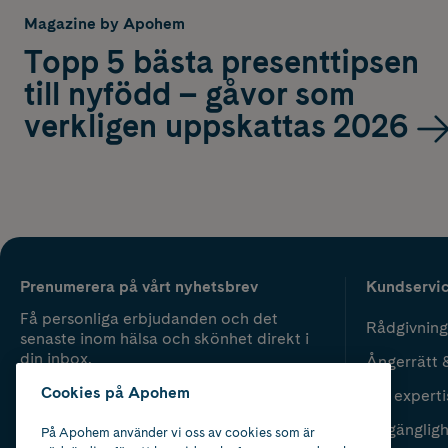
Magazine by Apohem
Topp 5 bästa presenttipsen
till nyfödd – gåvor som
verkligen uppskattas 2026
Prenumerera på vårt nyhetsbrev
Kundservi
Få personliga erbjudanden och det
Rådgivning
senaste inom hälsa och skönhet direkt i
din inbox.
Ångerrätt 
Cookies på Apohem
Vår experti
Fyll i mailadress
Skicka
Tillgänglig
På Apohem använder vi oss av cookies som är