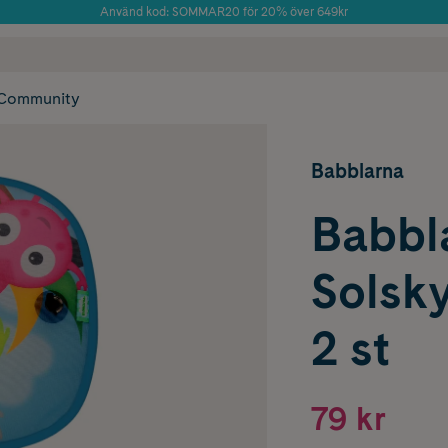
Använd kod: SOMMAR20 för 20% över 649kr
Årets Butik 2025 inom Skönhet
 frakt
✓ Rådgivning från farmaceuter & hudterapeuter
✓ Poäng på alla
Community
Babblarna
Babbl
Solsky
2 st
79 kr