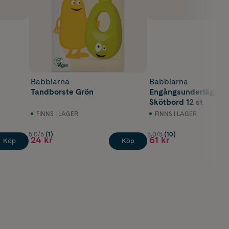
Babblarna
Babblarna
Tandborste Grön
Engångsunderlägg fö
Skötbord 12 st
FINNS I LAGER
FINNS I LAGER
5.0/5
(1)
5.0/5
(10)
24 kr
61 kr
Köp
Köp