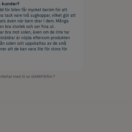
a kunder?
d för bilen får mycket beröm för att
na tack vare två sugkoppar, vilket gör att
plats även när barn drar i dem. Många
en bra storlek och ser fina ut.
r bra mot solen, även om de inte tar
a föräldrar är nöjda eftersom produkten
rån solen och uppskattas av de små
er att de kan vara lite för stora för
fattat med AI av GAMIFIERA.®