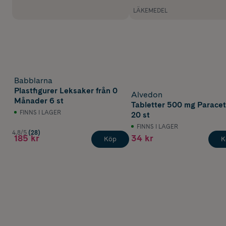
LÄKEMEDEL
Babblarna
Plastfigurer Leksaker från 0
Alvedon
Månader 6 st
Tabletter 500 mg Parace
FINNS I LAGER
20 st
FINNS I LAGER
4.8/5
(28)
185 kr
34 kr
Köp
K