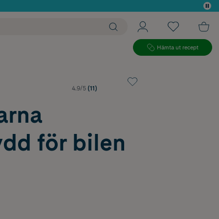
 köp*
Hämta ut recept
4.9/5
(11)
arna
dd för bilen