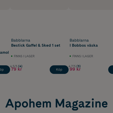
Babblarna
Babblarna
Bestick Gaffel & Sked 1 set
I Bobbos väska
tamol
FINNS I LAGER
FINNS I LAGER
4.5/5
(4)
4.7/5
(3)
79 kr
99 kr
öp
Köp
Apohem Magazine