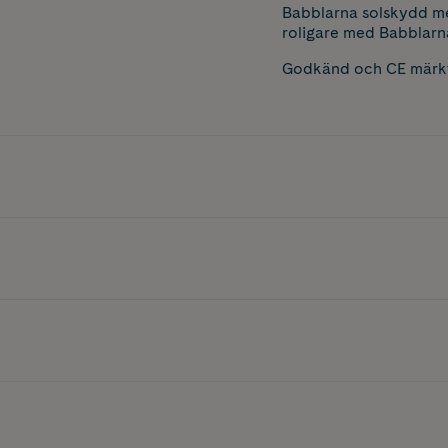
Babblarna solskydd med
roligare med Babblarn
Godkänd och CE märkt e