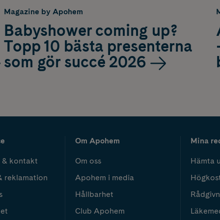
Magazine by Apohem
Babyshower coming up?
Topp 10 bästa presenterna
som gör succé 2026
ce
Om Apohem
Mina re
 & kontakt
Om oss
Hämta u
& reklamation
Apohem i media
Högkos
s
Hållbarhet
Rådgivn
het
Club Apohem
Läkeme