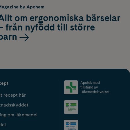
Magazine by Apohem
Allt om ergonomiska bärselar
– från nyfödd till större
barn
cept
Apotek med
tillstånd av
Läkemedelsverket
t recept här
tnadsskyddet
ing om läkemedel
del