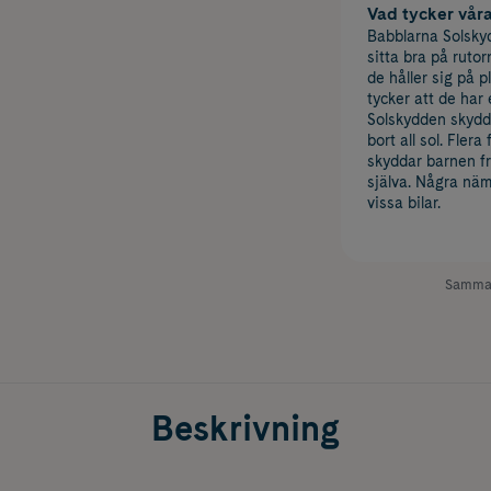
Vad tycker vår
Babblarna Solskyd
sitta bra på rutor
de håller sig på 
tycker att de har 
Solskydden skydda
bort all sol. Fler
skyddar barnen f
själva. Några nämn
vissa bilar.
Samman
Beskrivning