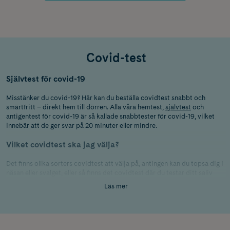
Covid-test
Självtest för covid-19
Misstänker du covid-19? Här kan du beställa covidtest snabbt och
smärtfritt – direkt hem till dörren. Alla våra hemtest,
självtest
och
antigentest för covid-19 är så kallade snabbtester för covid-19, vilket
innebär att de ger svar på 20 minuter eller mindre.
Vilket covidtest ska jag välja?
Det finns olika sorters covidtest att välja på, antingen kan du topsa dig i
näsan eller svalget, eller så finns det covidtest där du testar ditt saliv
(salivtest för covid). Du kan välja det test som känns enklast att
Läs mer
använda!
Vad är skillnaden mellan antigentest och PCR-test?
Antigentest och PCR-test har du säkert hört talas om, här nedan reder vi