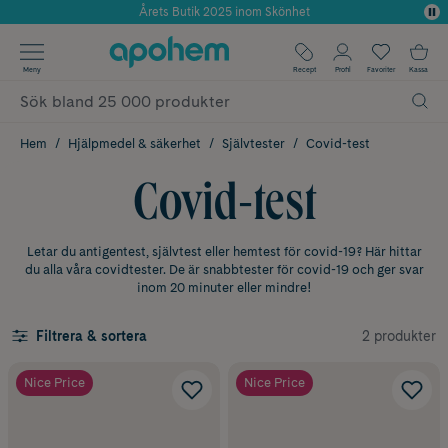
Använd kod: SOMMAR20 för 20% över 649kr
✓ Fri frakt
Meny
Recept
Profil
Favoriter
Kassa
✓ Rådgivning från farmaceuter & hudterapeuter
✓ Poäng på alla köp*
Hem
Hjälpmedel & säkerhet
Självtester
Covid-test
Covid-test
Letar du antigentest, självtest eller hemtest för covid-19? Här hittar
du alla våra covidtester. De är snabbtester för covid-19 och ger svar
inom 20 minuter eller mindre!
2 produkter
Filtrera & sortera
Nice Price
Nice Price