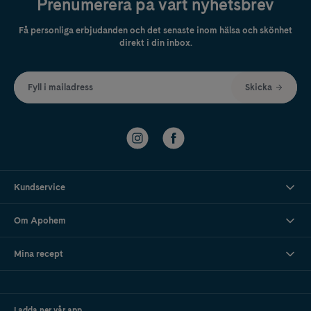
Prenumerera på vårt nyhetsbrev
Få personliga erbjudanden och det senaste inom hälsa och skönhet
direkt i din inbox.
Fyll i mailadress
Skicka
Kundservice
Om Apohem
Mina recept
Ladda ner vår app