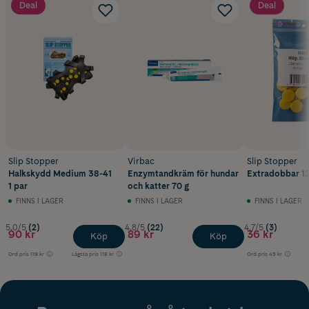
Deal
Deal
Slip Stopper
Virbac
Slip Stopper
Halkskydd Medium 38-41
Enzymtandkräm för hundar
Extradobbar 12
1 par
och katter 70 g
FINNS I LAGER
FINNS I LAGER
FINNS I LAGER
5.0/5
(2)
4.8/5
(22)
4.7/5
(3)
90 kr
89 kr
36 kr
Köp
Köp
Ord.pris
119 kr
Lägsta pris
118 kr
Ord.pris
45 kr