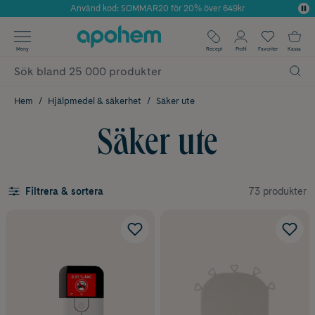
Använd kod: SOMMAR20 för 20% över 649kr
Årets Butik 2025 inom Skönhet
✓ Fri frakt
Meny
Recept
Profil
Favoriter
Kassa
✓ Rådgivning från farmaceuter & hudterapeuter
✓ Poäng på alla köp*
Hem
Hjälpmedel & säkerhet
Säker ute
Säker ute
73 produkter
Filtrera & sortera