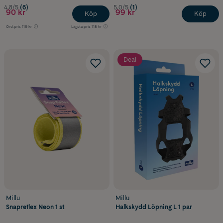
4.8/5
(6)
5.0/5
(1)
90 kr
99 kr
Köp
Köp
Ord.pris
119 kr
Lägsta pris
118 kr
Deal
Millu
Millu
Snapreflex Neon 1 st
Halkskydd Löpning L 1 par