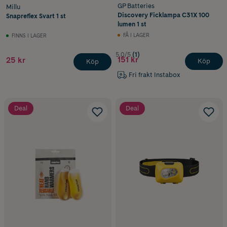
GP Batteries
Millu
Discovery Ficklampa C31X 100
Snapreflex Svart 1 st
lumen 1 st
FÅ I LAGER
FINNS I LAGER
5.0/5
(1)
151 kr
25 kr
Köp
Köp
Fri frakt Instabox
Deal
Deal