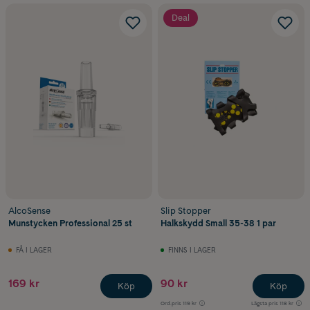
Deal
AlcoSense
Slip Stopper
Munstycken Professional 25 st
Halkskydd Small 35-38 1 par
FÅ I LAGER
FINNS I LAGER
169 kr
90 kr
Köp
Köp
Ord.pris
119 kr
Lägsta pris
118 kr