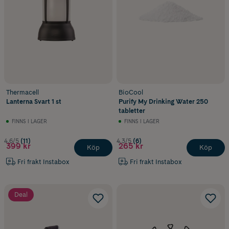
Thermacell
BioCool
Lanterna Svart 1 st
Purify My Drinking Water 250
tabletter
FINNS I LAGER
FINNS I LAGER
4.6/5
(11)
4.3/5
(6)
399 kr
265 kr
Köp
Köp
Fri frakt Instabox
Fri frakt Instabox
Deal