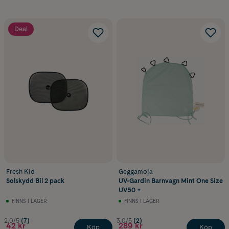
Deal
Fresh Kid
Geggamoja
Solskydd Bil 2 pack
UV-Gardin Barnvagn Mint One Size
UV50 +
FINNS I LAGER
FINNS I LAGER
2.0/5
(7)
3.0/5
(2)
42 kr
289 kr
Köp
Köp