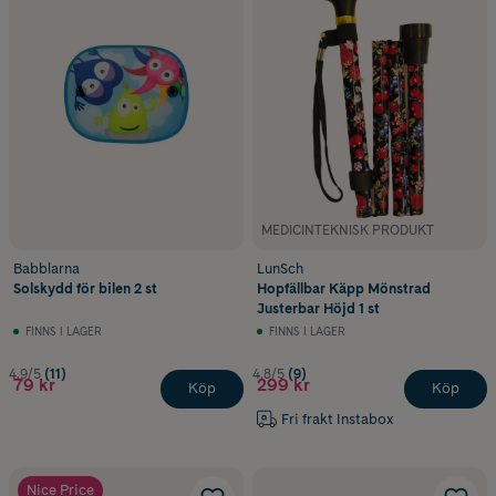
MEDICINTEKNISK PRODUKT
Babblarna
LunSch
Solskydd för bilen 2 st
Hopfällbar Käpp Mönstrad
Justerbar Höjd 1 st
FINNS I LAGER
FINNS I LAGER
4.9/5
(11)
4.8/5
(9)
79 kr
299 kr
Köp
Köp
Fri frakt Instabox
Nice Price