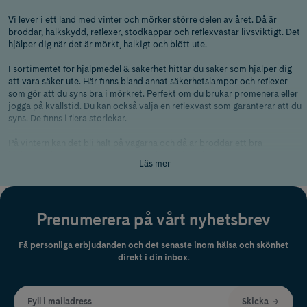
Vi lever i ett land med vinter och mörker större delen av året. Då är
broddar, halkskydd, reflexer, stödkäppar och reflexvästar livsviktigt. Det
hjälper dig när det är mörkt, halkigt och blött ute.
I sortimentet för
hjälpmedel & säkerhet
hittar du saker som hjälper dig
att vara säker ute. Här finns bland annat säkerhetslampor och reflexer
som gör att du syns bra i mörkret. Perfekt om du brukar promenera eller
jogga på kvällstid. Du kan också välja en reflexväst som garanterar att du
syns. De finns i flera storlekar.
På vintern kan det bli halt på vägarna och då är broddar ett bra
hjälpmedel. Det finns olika varianter här i vårt utbud, samt andra typer
Läs mer
av halkskydd. Om du behöver stöd när du ska gå kan du välja att
investera i en käpp. Här finns flera olika käppar med justerbar höjd för
att passa alla.
Prenumerera på vårt nyhetsbrev
Du som känner dig osäker när du vistas utomhus kan ta en titt på
försvarsspray. De är lagliga att använda och irriterar ögonen på den de
används på. Sprayen kan bland annat bli fäst i nyckelknippan för att vara
Få personliga erbjudanden och det senaste inom hälsa och skönhet
nära till hands.
direkt i din inbox.
Fyll i mailadress
Skicka