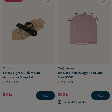
Orbiloc
Geggamoja
Safety Light Quick Mount
UV-Gardin Barnvagn Rosa One
Adjustable Strap 1 st
Size UV50 +
FÅ I LAGER
FÅ I LAGER
60 kr
269 kr
Köp
Köp
Fri frakt Instabox