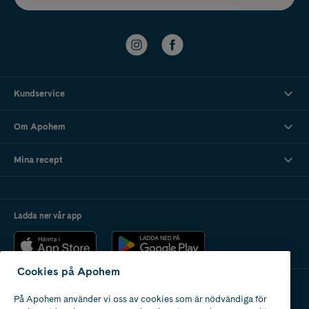
Kundservice
Om Apohem
Mina recept
Ladda ner vår app
Cookies på Apohem
På Apohem använder vi oss av cookies som är nödvändiga för
Apotek med tillstånd