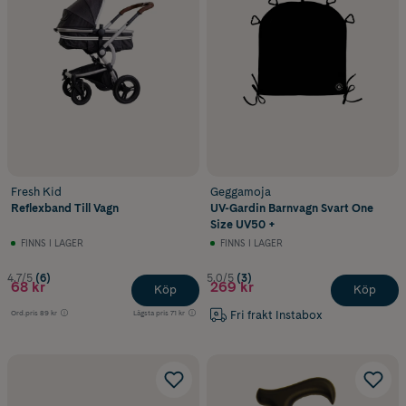
Fresh Kid
Geggamoja
Reflexband Till Vagn
UV-Gardin Barnvagn Svart One
Size UV50 +
FINNS I LAGER
FINNS I LAGER
4.7/5
(6)
5.0/5
(3)
68 kr
269 kr
Köp
Köp
Fri frakt Instabox
Ord.pris
89 kr
Lägsta pris
71 kr