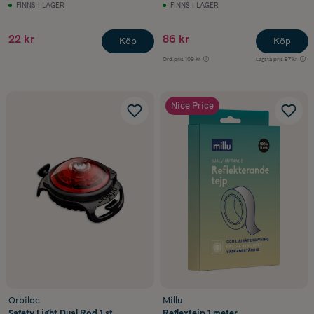
FINNS I LAGER
FINNS I LAGER
22 kr
86 kr
Köp
Köp
Ord.pris
109 kr
Lägsta pris
87 kr
Nice Price
Orbiloc
Millu
Safety Light Dual Röd 1 st
Reflextejp 1 meter