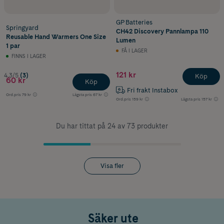
GP Batteries
Springyard
CH42 Discovery Pannlampa 110
Reusable Hand Warmers One Size
Lumen
1 par
FÅ I LAGER
FINNS I LAGER
121 kr
4.3/5
(3)
Köp
60 kr
Köp
Fri frakt Instabox
Ord.pris
79 kr
Lägsta pris
67 kr
Ord.pris
159 kr
Lägsta pris
157 kr
Du har tittat på 24 av 73 produkter
Visa fler
Säker ute