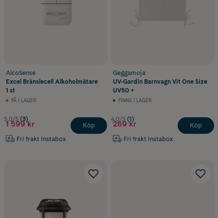
AlcoSense
Geggamoja
Excel Bränslecell Alkoholmätare
UV-Gardin Barnvagn Vit One Size
1 st
UV50 +
FÅ I LAGER
FINNS I LAGER
5.0/5
(3)
4.0/5
(1)
1 599 kr
269 kr
Köp
Köp
Fri frakt Instabox
Fri frakt Instabox