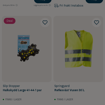
Fri frakt Instabox
Ord.pris
55 kr
Lägsta pris
44 kr
Deal
Slip Stopper
Springyard
Halkskydd Large 41-44 1 par
Reflexväst Vuxen Stl L
FINNS I LAGER
FINNS I LAGER