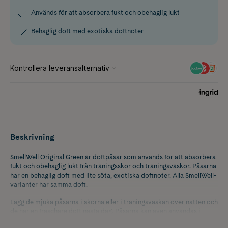
Används för att absorbera fukt och obehaglig lukt
Behaglig doft med exotiska doftnoter
Beskrivning
SmellWell Original Green är doftpåsar som används för att absorbera
fukt och obehaglig lukt från träningsskor och träningsväskor. Påsarna
har en behaglig doft med lite söta, exotiska doftnoter. Alla SmellWell-
varianter har samma doft.
Lägg de mjuka påsarna i skorna eller i träningsväskan över natten och
de har en fräschare doft nästa dag. Påsarna kan även användas i
resväskan för att hålla kläderna fräscha på semestern. SmellWell-