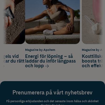
m
Magazine by Apohem
Magazine by A
 gels vid
Energi för löpning – så
Kosttillsko
axar du rätt
laddar du inför långpass
boosta trä
och lopp
och effekti
Prenumerera på vårt nyhetsbrev
Få personliga erbjudanden och det senaste inom hälsa och skönhet