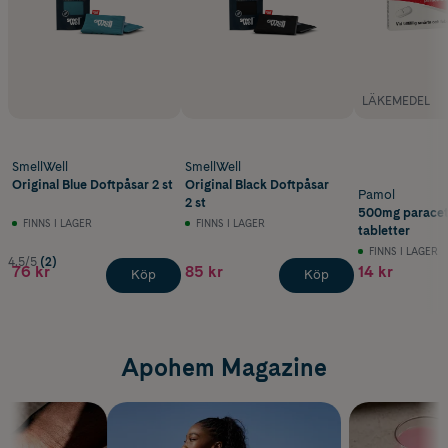
LÄKEMEDEL
SmellWell
SmellWell
Original Blue Doftpåsar 2 st
Original Black Doftpåsar
Pamol
2 st
500mg paracet
FINNS I LAGER
FINNS I LAGER
tabletter
FINNS I LAGER
4.5/5
(2)
76 kr
85 kr
14 kr
Köp
Köp
Apohem Magazine