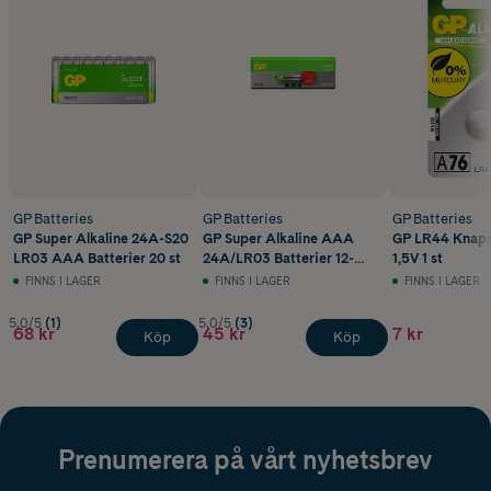
GP Batteries
GP Batteries
GP Batteries
GP Super Alkaline 24A-S20
GP Super Alkaline AAA
GP LR44 Knappc
LR03 AAA Batterier 20 st
24A/LR03 Batterier 12-
1,5V 1 st
pack
FINNS I LAGER
FINNS I LAGER
FINNS I LAGER
5.0/5
(1)
5.0/5
(3)
68 kr
45 kr
7 kr
Köp
Köp
Prenumerera på vårt nyhetsbrev