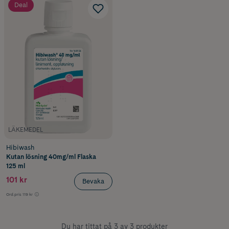
Deal
LÄKEMEDEL
Hibiwash
Kutan lösning 40mg/ml Flaska
125 ml
101 kr
Bevaka
Ord.pris
119 kr
Du har tittat på 3 av 3 produkter