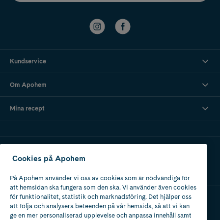
Kundservice
Om Apohem
Mina recept
Ladda ner vår app
Cookies på Apohem
På Apohem använder vi oss av cookies som är nödvändiga för
att hemsidan ska fungera som den ska. Vi använder även cookies
för funktionalitet, statistik och marknadsföring. Det hjälper oss
att följa och analysera beteenden på vår hemsida, så att vi kan
Apotek med tillstånd
ge en mer personaliserad upplevelse och anpassa innehåll samt
av Läkemedelsverket