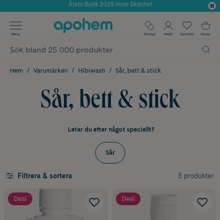
Använd kod: SOMMAR20 för 20% över 649kr
✓ Fri frakt
Meny
Recept
Profil
Favoriter
Kassa
✓ Rådgivning från farmaceuter & hudterapeuter
✓ Poäng på alla köp*
Hem
Varumärken
Hibiwash
Sår, bett & stick
Sår, bett & stick
Letar du efter något speciellt?
Sår
3 produkter
Filtrera & sortera
Deal
Deal