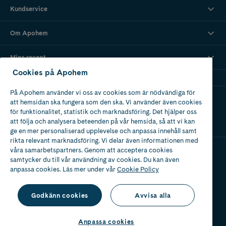
Kundservice
Om Apohem
Mina recept
Cookies på Apohem
På Apohem använder vi oss av cookies som är nödvändiga för
Ladda ner vår app
att hemsidan ska fungera som den ska. Vi använder även cookies
för funktionalitet, statistik och marknadsföring. Det hjälper oss
att följa och analysera beteenden på vår hemsida, så att vi kan
ge en mer personaliserad upplevelse och anpassa innehåll samt
rikta relevant marknadsföring. Vi delar även informationen med
våra samarbetspartners. Genom att acceptera cookies
samtycker du till vår användning av cookies. Du kan även
Apotek med tillstånd
anpassa cookies. Läs mer under vår
Cookie Policy
av Läkemedelsverket
Godkänn cookies
Avvisa alla
Anpassa cookies
2024