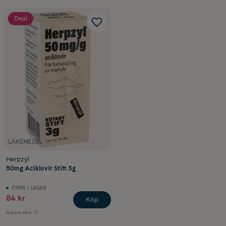
Deal
LÄKEMEDEL
Herpzyl
50mg Aciklovir Stift 3g
FINNS I LAGER
84 kr
Köp
Ord.pris
99 kr