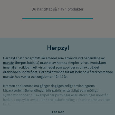
Du har tittat på 1 av 1 produkter
Herpzyl
Herpzyl är ett receptfritt läkemedel som används vid behandling av
munsår
(herpes labialis) orsakat av herpes simplex-virus. Produkten
innehåller aciklovir, ett virusmedel som appliceras direkt på det
drabbade hudområdet. Herpzyl används för att behandla återkommande
munsår
hos vuxna och ungdomar från 12 år.
Krämen appliceras flera gånger dagligen enligt anvisningarna i
bipacksedeln. Behandlingen bör påbörjas så tidigt som möjligt i
symtomförloppet, till exempel när pirrningar eller stickningar uppstår i
huden. Herpzyl är avsett för korttidsbehandling och enbart för utvärtes
bruk.
Läs mer
Användare som har särskilda hudproblem, kraftigt nedsatt immunförsvar