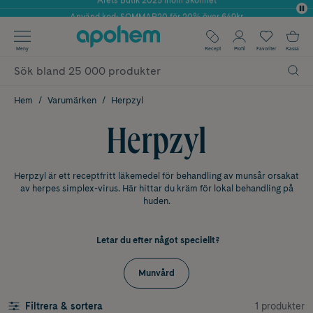
Använd kod: SOMMAR20 för 20% över 649kr
✓ Fri frakt
Meny
Recept
Profil
Favoriter
Kassa
✓ Rådgivning från farmaceuter & hudterapeuter
✓ Poäng på alla köp*
Hem
Varumärken
Herpzyl
Herpzyl
Herpzyl är ett receptfritt läkemedel för behandling av munsår orsakat
av herpes simplex-virus. Här hittar du kräm för lokal behandling på
huden.
Letar du efter något speciellt?
Munvård
1 produkter
Filtrera & sortera