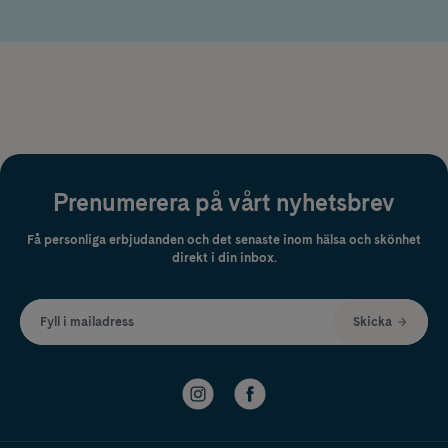
eller osäkerhet kring symtom bör rådgöra med hälso- och
sjukvårdspersonal före användning. Vid utebliven förbättring eller
försämrade symtom ska medicinsk rådgivning sökas. Liksom andra
läkemedel kan Herpzyl orsaka biverkningar, och fullständig information
finns i bipacksedeln.
Läs alltid bipacksedeln noggrant före användning och följ
instruktionerna.
Prenumerera på vårt nyhetsbrev
Få personliga erbjudanden och det senaste inom hälsa och skönhet
direkt i din inbox.
Fyll i mailadress
Skicka