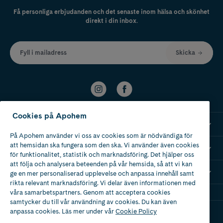
Få personliga erbjudanden och det senaste inom hälsa och skönhet
direkt i din inbox.
Fyll i mailadress
Skicka
Cookies på Apohem
Kundservice
På Apohem använder vi oss av cookies som är nödvändiga för
att hemsidan ska fungera som den ska. Vi använder även cookies
Om Apohem
för funktionalitet, statistik och marknadsföring. Det hjälper oss
att följa och analysera beteenden på vår hemsida, så att vi kan
Mina recept
ge en mer personaliserad upplevelse och anpassa innehåll samt
rikta relevant marknadsföring. Vi delar även informationen med
våra samarbetspartners. Genom att acceptera cookies
samtycker du till vår användning av cookies. Du kan även
anpassa cookies. Läs mer under vår
Cookie Policy
Ladda ner vår app