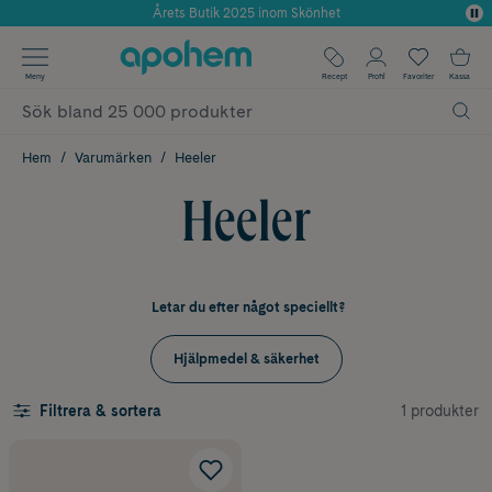
Årets Butik 2025 inom Skönhet
Använd kod: SOMMAR20 för 20% över 649kr
✓ Fri frakt
Meny
Recept
Profil
Favoriter
Kassa
✓ Rådgivning från farmaceuter & hudterapeuter
✓ Poäng på alla köp*
Hem
Varumärken
Heeler
Heeler
Letar du efter något speciellt?
Hjälpmedel & säkerhet
1 produkter
Filtrera & sortera