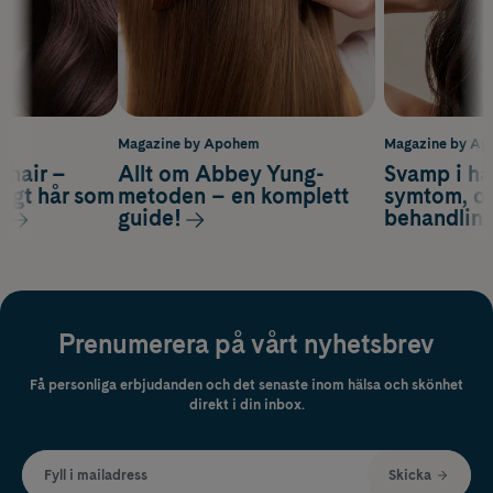
m
Magazine by Apohem
Magazine by A
s hair –
Allt om Abbey Yung-
Svamp i hå
nsigt hår som
metoden – en komplett
symtom, or
s
guide!
behandlin
Prenumerera på vårt nyhetsbrev
Få personliga erbjudanden och det senaste inom hälsa och skönhet
direkt i din inbox.
Fyll i mailadress
Skicka