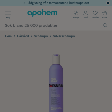
✓ Rådgivning från farmaceuter & hudterapeuter
Använd kod: SOMMAR20 för 20% över 649kr
Årets Butik 2025 inom Skönhet
✓ Fri frakt
Meny
Recept
Profil
Favoriter
Kassa
✓ Poäng på alla köp*
Hem
Hårvård
Schampo
Silverschampo