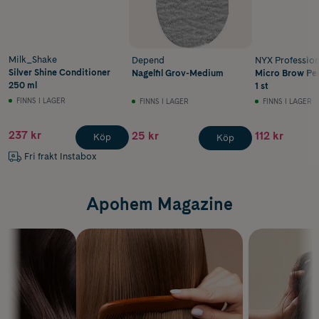
Milk_Shake
Depend
NYX Professio
Silver Shine Conditioner
Nagelfil Grov-Medium
Micro Brow Pen
250 ml
1 st
FINNS I LAGER
FINNS I LAGER
FINNS I LAGER
237 kr
25 kr
112 kr
Köp
Köp
Fri frakt Instabox
Apohem Magazine