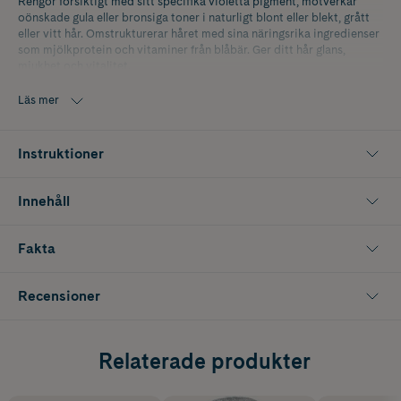
Rengör försiktigt med sitt specifika violetta pigment, motverkar
oönskade gula eller bronsiga toner i naturligt blont eller blekt, grått
eller vitt hår. Omstrukturerar håret med sina näringsrika ingredienser
som mjölkprotein och vitaminer från blåbär. Ger ditt hår glans,
mjukhet och vitalitet.
Läs mer
Instruktioner
Innehåll
Fakta
Recensioner
Relaterade produkter