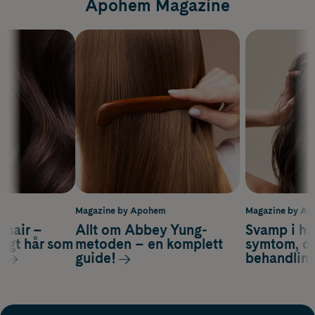
Apohem Magazine
m
Magazine by Apohem
Magazine by A
s hair –
Allt om Abbey Yung-
Svamp i hå
nsigt hår som
metoden – en komplett
symtom, or
s
guide!
behandlin