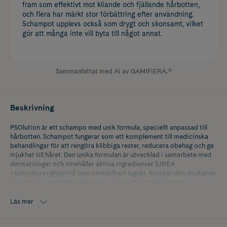
fram som effektivt mot kliande och fjällande hårbotten,
och flera har märkt stor förbättring efter användning.
Schampot upplevs också som drygt och skonsamt, vilket
gör att många inte vill byta till något annat.
Sammanfattat med AI av GAMIFIERA.®
Beskrivning
PSOlution är ett schampo med unik formula, speciellt anpassad till
hårbotten. Schampot fungerar som ett komplement till medicinska
behandlingar för att rengöra klibbiga rester, reducera obehag och ge
mjukhet till håret. Den unika formulan är utvecklad i samarbete med
dermatologer och innehåller aktiva ingredienser [UREA
+salicylsyra+glycerin] som omedelbart lugnar, minskar den stickande
känslan och motverkar den feta känslan i hår och hårbotten.
Hårbottens kvalitet förbättras markant och ser friskare ut. Håret blir
mjukt, återfuktat och fullt av glans.
Läs mer
Testad under dermatologisk kontroll och på personer med tendens
till psoriasis i hårbotten.