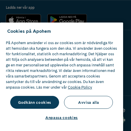
Ladda ner vår app
Cookies på Apohem
På Apohem använder vi oss av cookies som är nödvändiga för
Apotek med tillstånd
att hemsidan ska fungera som den ska. Vi använder även cookies
av Läkemedelsverket
för funktionalitet, statistik och marknadsföring. Det hjälper oss
att följa och analysera beteenden på vår hemsida, så att vi kan
ge en mer personaliserad upplevelse och anpassa innehåll samt
rikta relevant marknadsföring. Vi delar även informationen med
våra samarbetspartners. Genom att acceptera cookies
samtycker du till vår användning av cookies. Du kan även
2024
anpassa cookies. Läs mer under vår
Cookie Policy
Godkänn cookies
Avvisa alla
Anpassa cookies