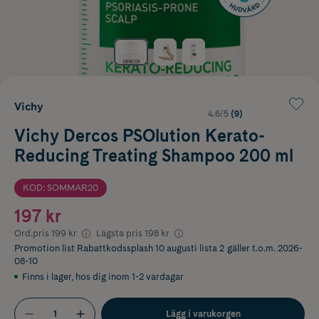
Vichy
4.6/5
(9)
Vichy Dercos PSOlution Kerato-
Reducing Treating Shampoo 200 ml
KOD: SOMMAR20
197 kr
Ord.pris
199 kr
Lägsta pris
198 kr
Promotion list Rabattkodssplash 10 augusti lista 2
gäller t.o.m. 2026-
08-10
Finns i lager
,
hos dig inom 1-2 vardagar
Lägg i varukorgen