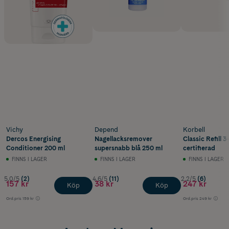
Vichy
Depend
Korbell
Dercos Energising
Nagellacksremover
Classic Refill 
Conditioner 200 ml
supersnabb blå 250 ml
certifierad
FINNS I LAGER
FINNS I LAGER
FINNS I LAGER
5.0/5
(2)
4.6/5
(11)
2.2/5
(6)
157 kr
38 kr
247 kr
Köp
Köp
Ord.pris
159 kr
Ord.pris
249 kr