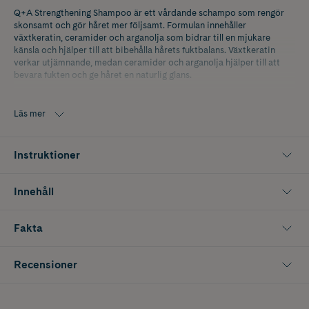
Q+A Strengthening Shampoo är ett vårdande schampo som rengör
skonsamt och gör håret mer följsamt. Formulan innehåller
växtkeratin, ceramider och arganolja som bidrar till en mjukare
känsla och hjälper till att bibehålla hårets fuktbalans. Växtkeratin
verkar utjämnande, medan ceramider och arganolja hjälper till att
bevara fukten och ge håret en naturlig glans.
Nyckelingredienser:
Läs mer
Växtkeratin verkar utjämnande och ger en mjukare känsla samt en
mer följsam struktur.
Instruktioner
Ceramider hjälper till att bibehålla hårets naturliga skyddsbarriär och
bevara fuktbalansen.
Innehåll
Arganolja är rik på fettsyror och vitamin E, vilket vårdar håret och
bidrar till en mjukare och mer glansig finish.
Fakta
Strengthening Shampoo är lämpligt för rakt, vågigt och lockigt hår.
Naturligt innehåll 96,5 %. Fri från SLS och silikon.
Recensioner
Storlek: 250 ml.