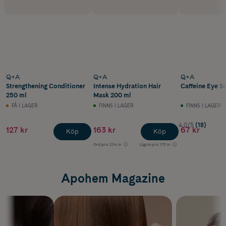
Q+A
Q+A
Q+A
Strengthening Conditioner
Intense Hydration Hair
Caffeine Eye S
250 ml
Mask 200 ml
FÅ I LAGER
FINNS I LAGER
FINNS I LAGER
4.0/5
(18)
127 kr
163 kr
67 kr
Köp
Köp
Ord.pris
204 kr
Lägsta pris
173 kr
Apohem Magazine