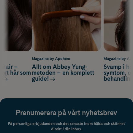
m
Magazine by Apohem
Magazine by A
s hair –
Allt om Abbey Yung-
Svamp i hå
nsigt hår som
metoden – en komplett
symtom, or
s
guide!
behandlin
Prenumerera på vårt nyhetsbrev
Få personliga erbjudanden och det senaste inom hälsa och skönhet
direkt i din inbox.