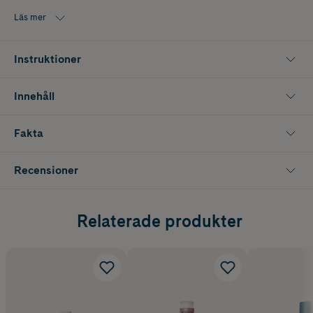
samtidigt som det skyddas mot yttre påfrestningar och blir märkbart
starkare. Dessutom är formulan skonsam mot hårbotten och hjälper
Läs mer
till att förbättra både hårets textur och kvalitet över tid.
En av nyckelingredienserna är Sili-CLONE™ HairTech, en innovativ
Instruktioner
teknologi som efterliknar silikonets fem främsta fördelar – utredning,
följsamhet, släthet, vård och glans – men med ett miljövänligt
alternativ baserat på solros.
Innehåll
Storlek: 60 ml
Fakta
Recensioner
Relaterade produkter