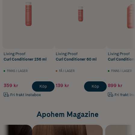
Living Proof
Living Proof
Living Proof
Curl Conditioner 236 ml
Curl Conditioner 60 ml
Curl Condition
FINNS I LAGER
FÅ I LAGER
FINNS I LAGER
359 kr
139 kr
899 kr
Köp
Köp
Fri frakt Instabox
Fri frakt In
Apohem Magazine