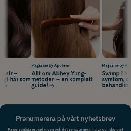
m
Magazine by Apohem
Magazine by A
s hair –
Allt om Abbey Yung-
Svamp i hå
nsigt hår som
metoden – en komplett
symtom, or
s
guide!
behandlin
Prenumerera på vårt nyhetsbrev
Få personliga erbjudanden och det senaste inom hälsa och skönhet