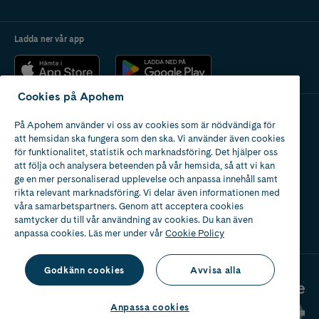
Ladda ner vår app
Cookies på Apohem
På Apohem använder vi oss av cookies som är nödvändiga för
Apotek med tillstånd
att hemsidan ska fungera som den ska. Vi använder även cookies
av Läkemedelsverket
för funktionalitet, statistik och marknadsföring. Det hjälper oss
att följa och analysera beteenden på vår hemsida, så att vi kan
ge en mer personaliserad upplevelse och anpassa innehåll samt
rikta relevant marknadsföring. Vi delar även informationen med
våra samarbetspartners. Genom att acceptera cookies
samtycker du till vår användning av cookies. Du kan även
2024
anpassa cookies. Läs mer under vår
Cookie Policy
Godkänn cookies
Avvisa alla
Anpassa cookies