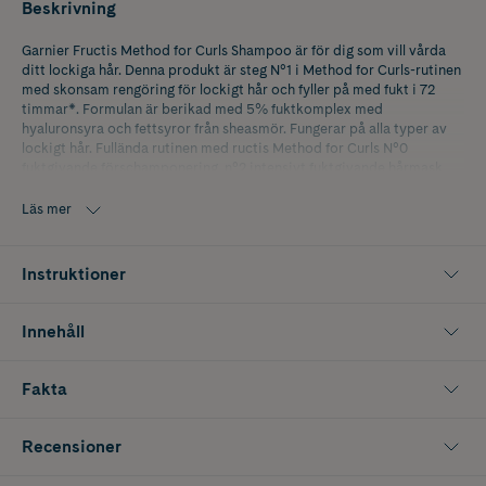
Beskrivning
Garnier Fructis Method for Curls Shampoo är för dig som vill vårda
ditt lockiga hår. Denna produkt är steg N°1 i Method for Curls-rutinen
med skonsam rengöring för lockigt hår och fyller på med fukt i 72
timmar*. Formulan är berikad med 5% fuktkomplex med
hyaluronsyra och fettsyror från sheasmör. Fungerar på alla typer av
lockigt hår. Fullända rutinen med ructis Method for Curls N°0
fuktgivande förschamponering, n°2 intensivt fuktgivande hårmask
och n°3 uppfriskande sprej.
Läs mer
• Steg N°1 i Method for Curls-rutinen
• Skonsam rengöring för lockigt hår
Instruktioner
• 20% fuktkomplex med hyaluronsyra och fettsyror från sheasmör
Innehåll
• Testad på alla typer av lockigt hår
• Vegansk formula, inga ingredienser av animaliskt ursprung
Fakta
• Garnier är godkänt av Cruelty Free International under Leaping
Bunny-programmet
Recensioner
• Använd med Fructis Method for Curls Pre-Shampo, hårmask och
sprej.