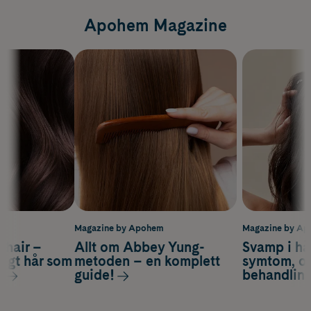
Apohem Magazine
m
Magazine by Apohem
Magazine by A
s hair –
Allt om Abbey Yung-
Svamp i hå
nsigt hår som
metoden – en komplett
symtom, or
s
guide!
behandlin