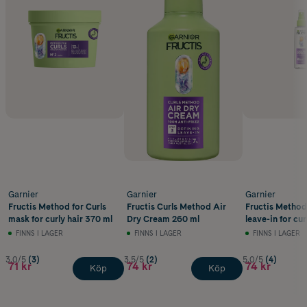
Garnier
Garnier
Garnier
Fructis Method for Curls
Fructis Curls Method Air
Fructis Method 
mask for curly hair 370 ml
Dry Cream 260 ml
leave-in for cur
150 ml
FINNS I LAGER
FINNS I LAGER
FINNS I LAGER
3.0/5
(3)
3.5/5
(2)
5.0/5
(4)
71 kr
74 kr
74 kr
Köp
Köp