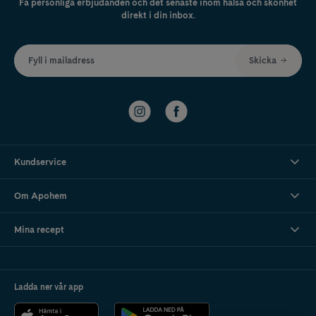
Få personliga erbjudanden och det senaste inom hälsa och skönhet
direkt i din inbox.
Fyll i mailadress
Skicka
Kundservice
Om Apohem
Mina recept
Ladda ner vår app