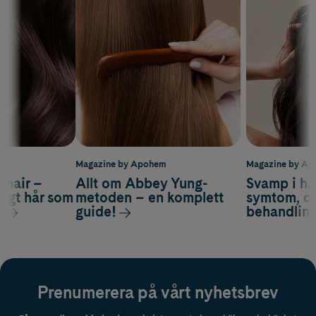
m
Magazine by Apohem
Magazine by A
s hair –
Allt om Abbey Yung-
Svamp i hå
nsigt hår som
metoden – en komplett
symtom, or
s
guide!
behandlin
Prenumerera på vårt nyhetsbrev