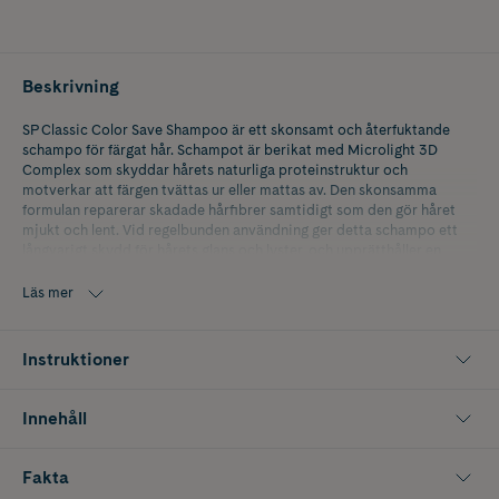
Beskrivning
SP Classic Color Save Shampoo är ett skonsamt och återfuktande
schampo för färgat hår. Schampot är berikat med Microlight 3D
Complex som skyddar hårets naturliga proteinstruktur och
motverkar att färgen tvättas ur eller mattas av. Den skonsamma
formulan reparerar skadade hårfibrer samtidigt som den gör håret
mjukt och lent. Vid regelbunden användning ger detta schampo ett
långvarigt skydd för hårets glans och lyster, och upprätthåller en
intensiv nyans i färgbehandlat hår. Avsluta med Color Save
Conditioner och Color Save Mask för bästa resultat.
Läs mer
Storlek 1000ml
Instruktioner
Innehåll
Fakta