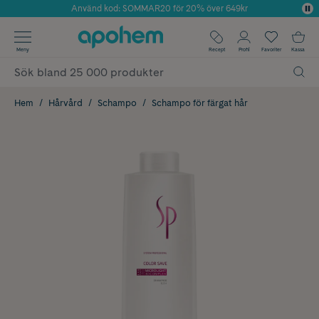
Använd kod: SOMMAR20 för 20% över 649kr
Årets Butik 2025 inom Skönhet
✓ Fri frakt
Meny
Recept
Profil
Favoriter
Kassa
✓ Rådgivning från farmaceuter & hudterapeuter
✓ Poäng på alla köp*
Hem
Hårvård
Schampo
Schampo för färgat hår