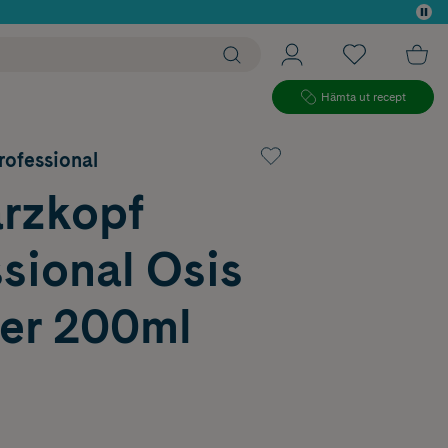
 köp*
Hämta ut recept
ofessional
rzkopf
sional Osis
ner 200ml