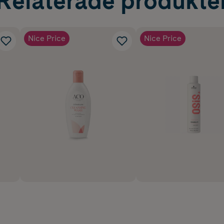
Relaterade produkte
Nice Price
Nice Price