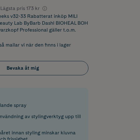
Lägsta pris
173 kr
ks v32-33 Rabatterat inköp MILI
Beauty Lab ByBarb Dashl BIOHEAL BOH
zkopf Professional
gäller t.o.m.
å mailar vi när den finns i lager
Bevaka åt mig
ande spray
nvändning av stylingverktyg upp till
håret innan styling minskar kluvna
h frissighet.