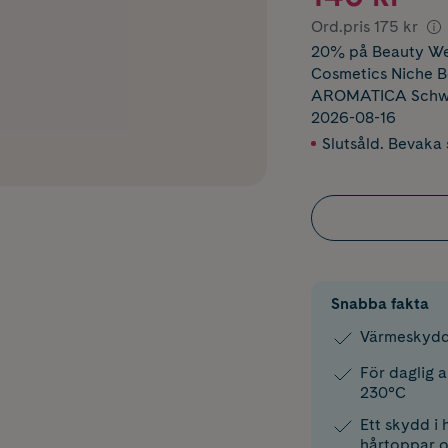
Ord.pris
175 kr
20% på Beauty Wee
Cosmetics Niche 
AROMATICA Schwar
2026-08-16
Slutsåld. Bevaka s
Snabba fakta
Värmeskydd
För daglig a
230°C
Ett skydd i 
hårtoppar oc