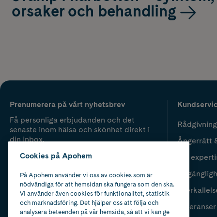
orsaker och behandling
Prenumerera på vårt nyhetsbrev
Kundservi
Få personliga erbjudanden och det
Rådgivning
senaste inom hälsa och skönhet direkt i
din inbox.
Ångerrätt 
Cookies på Apohem
Vår experti
Fyll i mailadress
Skicka
Tillgänglig
På Apohem använder vi oss av cookies som är
nödvändiga för att hemsidan ska fungera som den ska.
Återkallels
Vi använder även cookies för funktionalitet, statistik
och marknadsföring. Det hjälper oss att följa och
Leveranser
analysera beteenden på vår hemsida, så att vi kan ge