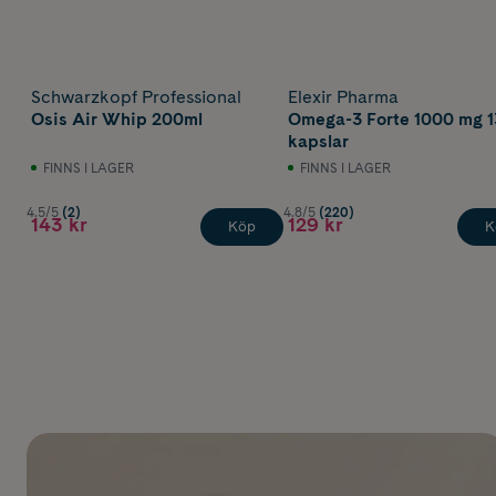
Schwarzkopf Professional
Elexir Pharma
Osis Air Whip 200ml
Omega-3 Forte 1000 mg 1
kapslar
FINNS I LAGER
FINNS I LAGER
4.5/5
(2)
4.8/5
(220)
143 kr
129 kr
Köp
K