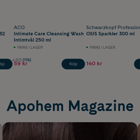
ACO
Schwarzkopf Professio
32
Intimate Care Cleansing Wash
OSIS Sparkler 300 ml
Intimtvål 250 ml
FINNS I LAGER
FINNS I LAGER
4.9/5
(174)
59 kr
140 kr
öp
Köp
Apohem Magazine