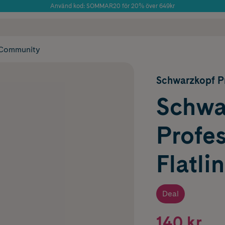
Använd kod: SOMMAR20 för 20% över 649kr
Årets Butik 2025 inom Skönhet
 frakt
✓ Rådgivning från farmaceuter & hudterapeuter
✓ Poäng på alla
Community
Schwarzkopf Pr
Schwa
Profes
Flatli
Deal
140 kr