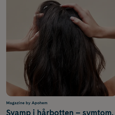
Magazine by Apohem
Svamp i hårbotten – symtom,