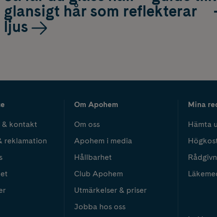
glansigt hår som reflekterar
ljus
ce
Om Apohem
Mina re
 & kontakt
Om oss
Hämta u
& reklamation
Apohem i media
Högkos
s
Hållbarhet
Rådgivn
het
Club Apohem
Läkeme
er
Utmärkelser & priser
Jobba hos oss