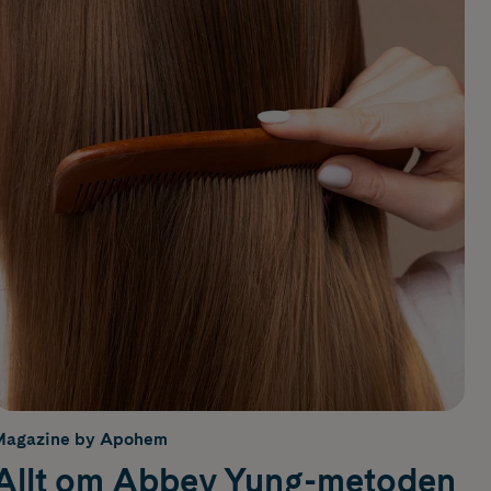
Magazine by Apohem
Allt om Abbey Yung-metoden