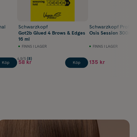
nal
Schwarzkopf
Schwarzkopf Profess
Got2b Glued 4 Brows & Edges
Osis Session 300ml
16 ml
FINNS I LAGER
FINNS I LAGER
4.9/5
(8)
58 kr
135 kr
Köp
Köp