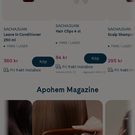
SACHAJUAN
SACHAJUAN
SACHAJUAN
Hair Clips 4 st
Leave In Conditioner
Scalp Shampoo
250 ml
FINNS I LAGER
FINNS I LAGER
FINNS I LAGER
84 kr
Köp
360 kr
295 kr
Köp
Fri frakt Instabox
Fri frakt Instabox
Fri frakt In
Ord.pris
210 kr
Lägsta pris
105 kr
Apohem Magazine