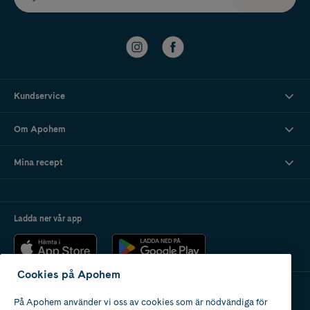
Kundservice
Om Apohem
Mina recept
Ladda ner vår app
Cookies på Apohem
På Apohem använder vi oss av cookies som är nödvändiga för
Apotek med tillstånd