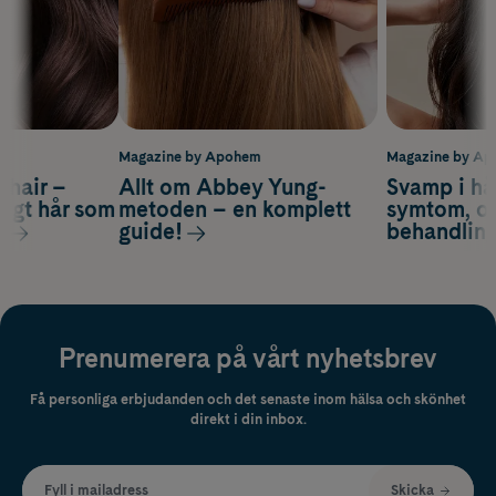
m
Magazine by Apohem
Magazine by A
s hair –
Allt om Abbey Yung-
Svamp i hå
nsigt hår som
metoden – en komplett
symtom, or
s
guide!
behandlin
Prenumerera på vårt nyhetsbrev
Få personliga erbjudanden och det senaste inom hälsa och skönhet
direkt i din inbox.
Fyll i mailadress
Skicka