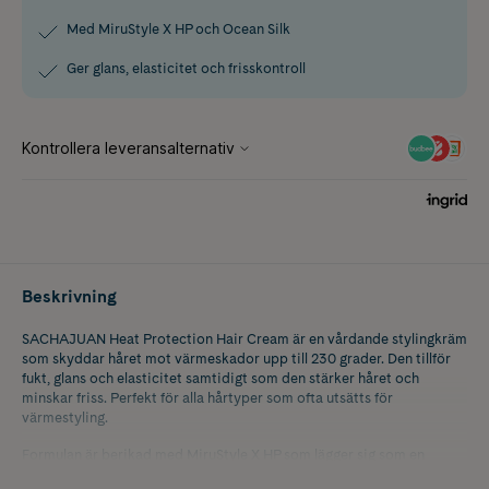
Med MiruStyle X HP och Ocean Silk
Ger glans, elasticitet och frisskontroll
Beskrivning
SACHAJUAN Heat Protection Hair Cream är en vårdande stylingkräm
som skyddar håret mot värmeskador upp till 230 grader. Den tillför
fukt, glans och elasticitet samtidigt som den stärker håret och
minskar friss. Perfekt för alla hårtyper som ofta utsätts för
värmestyling.
Formulan är berikad med MiruStyle X HP som lägger sig som en
viktlös barriär runt hårstrået och minskar risken för skador från